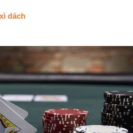
xì dách
 bạn nên tìm hiểu rõ về các hành động sẽ được thực hiện trong 
c nhau, cụ thể như sau: