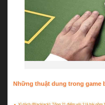
Những thuật dung trong game b
Trước khi bắt đầu chơi, bạn cần nắm một số thuật ng
Xì dách (Blackjack): Tổng 21 điểm với 2 lá bài gồm 1 