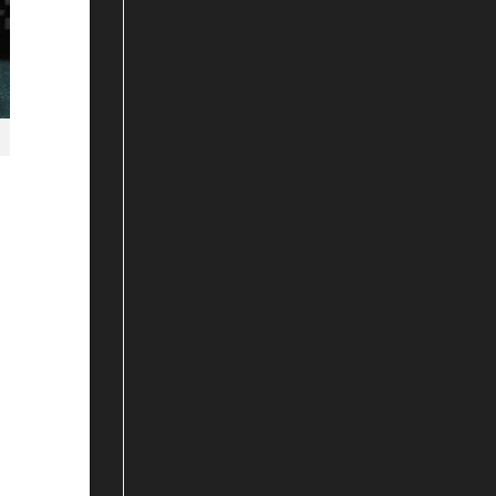
 thận
ì khả
ể giữ
hội