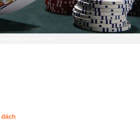
động trong lượt chơi xì dách
iểm, bạn có thể rút thêm 1 lá bài để tăng điểm. Tuy nhiên, cần
lập tức.
ết để tăng cơ hội thắng. Nhưng nếu đã có 18 điểm, cân nhắc kỹ v
 dách
 ro quá lớn nếu rút thêm bài
xì dách online
, hãy chọn dằn bài đ
 tốt nhất là nên dừng lại, vì đây là mức điểm an toàn và có cơ 