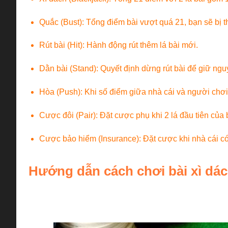
Quắc (Bust): Tổng điểm bài vượt quá 21, bạn sẽ bị t
Rút bài (Hit): Hành động rút thêm lá bài mới.
Dằn bài (Stand): Quyết định dừng rút bài để giữ ng
Hòa (Push): Khi số điểm giữa nhà cái và người chơ
Cược đôi (Pair): Đặt cược phụ khi 2 lá đầu tiên của 
Cược bảo hiểm (Insurance): Đặt cược khi nhà cái có l
Hướng dẫn cách chơi bài xì dách
Xì dách online
là trò chơi đơn giản nhưng đòi hỏi sự t
tiết từng bước để bạn hiểu rõ cách chơi, từ lúc bắt đầu 