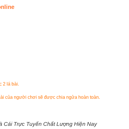
online
giây để đặt cược số tiền mong muốn. Mức cược này phụ thuộc 
án đầu để thăm dò lối chơi. Khi bạn cảm thấy cơ hội thắng cao 
ợi nhuận.
ến hành chia bài:
 2 lá bài.
 bài của người chơi sẽ được chia ngửa hoàn toàn.
á bài ngửa của nhà cái để đưa ra quyết định tiếp theo.
 Cái Trực Tuyến Chất Lượng Hiện Nay