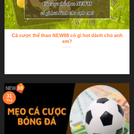
Cá cược thể thao NEW88 có gì hot dành cho anh
em?
Thể thao New88 là một trong những danh mục chơi được ưa
thích nhất tại...
31
Th3