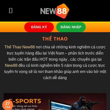
Skip
to
content
ĐĂNG KÝ
ĐĂNG NHẬP
THỂ THAO
Thể Thao New88
nơi chia sẻ những kinh nghiệm cá cược
trực tuyến hàng đầu tại Việt Nam – phân tích trước diễn
biến các trận đấu HOT trong ngày , các chuyên gia tại
New88
đều có kinh nghiệm trên 5 năm trong cá cược trực
tuyến hi vọng sẽ là nơi tham khảo giúp anh em vào bờ một
cách dễ dàng
27
Th4