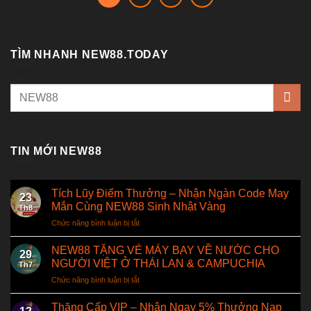
TÌM NHANH NEW88.TODAY
TIN MỚI NEW88
Tích Lũy Điểm Thưởng – Nhận Ngàn Code May
23
Mắn Cùng NEW88 Sinh Nhật Vàng
Th8
Chức năng bình luận bị tắt
ở
Tích
Lũy
NEW88 TẶNG VÉ MÁY BAY VỀ NƯỚC CHO
29
Điểm
NGƯỜI VIỆT Ở THÁI LAN & CAMPUCHIA
Th7
Thưởng
Chức năng bình luận bị tắt
ở
–
NEW88
Nhận
TẶNG
Thăng Cấp VIP – Nhận Ngay 5% Thưởng Nạp
Ngàn