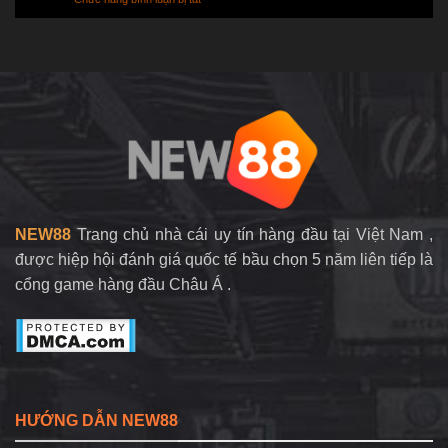
–
Kê
Chiến
Bí
Bất
Thuật
Kíp
Bại
Quay
Chơi
Nổ
Game
Hũ
Bất
Tại
Bại
NEW88
Tại
–
NEW88
Bí
Quyết
Săn
Jackpot
NEW88
Trang chủ nhà cái uy tín hàng đầu tại Việt Nam ,
được hiệp hội đánh giá quốc tế bầu chọn 5 năm liên tiếp là
cổng game hàng đầu Châu Á .
HƯỚNG DẪN NEW88