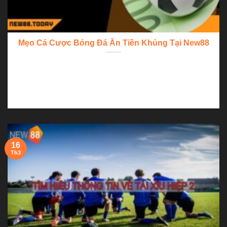
Mẹo Cá Cược Bóng Đá Ăn Tiền Khủng Tại New88
Bet thủ cần học hỏi cho mình nhiều mẹo cá cược bóng đá hay
mới...
16
Th3