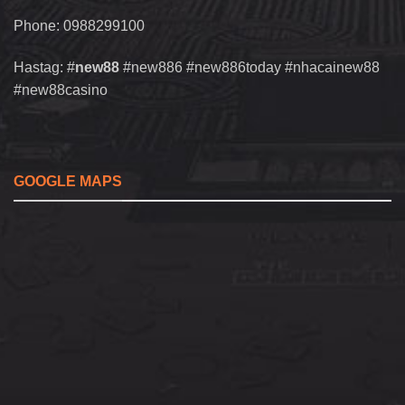
Phone: 0988299100
Hastag: #
new88
#new886 #new886today #nhacainew88
#new88casino
GOOGLE MAPS