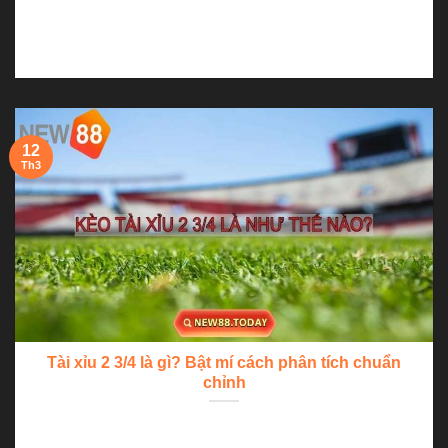
Tài xỉu chính là xu hướng giải trí hàng đầu thị trường hiện nay.
Trò...
12
Th3
Tài xỉu 2 3/4 là gì? Bật mí cách phân tích chuẩn
chỉnh
Tài xỉu chính là sân chơi giải trí đỉnh cao dành cho mọi cược
thủ....