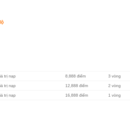
độ
ỞNG NẠP TỪ 3,888+ ĐIỂM
TỐI ĐA THƯỞNG
SỐ VÒNG
á trị nạp
8,888 điểm
3 vòng
á trị nạp
12,888 điểm
2 vòng
á trị nạp
16,888 điểm
1 vòng