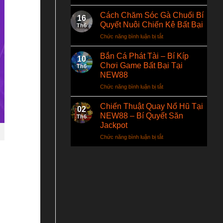
Cách
Ở
NEW88
Chơi
Cách Chăm Sóc Gà Chuối Bí
Gà
16
Bầu
Con
Quyết Nuôi Chiến Kê Bất Bại
Th6
Cua
Và
Chức năng bình luận bị tắt
ở
NEW88
Cách
Cách
Chuẩn
Phòng
Chăm
Bắn Cá Phát Tài – Bí Kíp
Xác
Tránh
10
Sóc
Cho
Chơi Game Bất Bại Tại
Hiệu
Th6
Gà
Người
Quả
NEW88
Chuối
Mới
Chức năng bình luận bị tắt
ở
Bí
Bắn
Quyết
Cá
Nuôi
Chiến Thuật Quay Nổ Hũ Tại
02
Phát
Chiến
NEW88 – Bí Quyết Săn
Th6
Tài
Kê
Jackpot
–
Bất
Chức năng bình luận bị tắt
ở
Bí
Bại
Chiến
Kíp
Thuật
Chơi
Quay
Game
Nổ
Bất
Hũ
Bại
Tại
Tại
NEW88
NEW88
–
Bí
Quyết