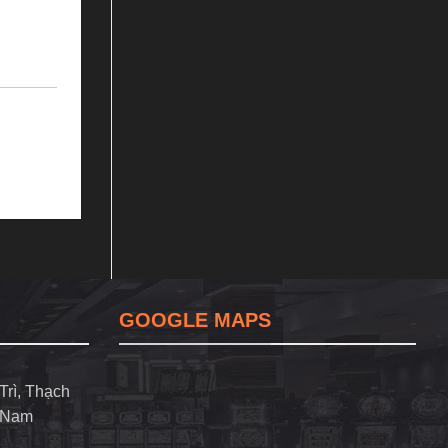
GOOGLE MAPS
Trì, Thạch
t Nam