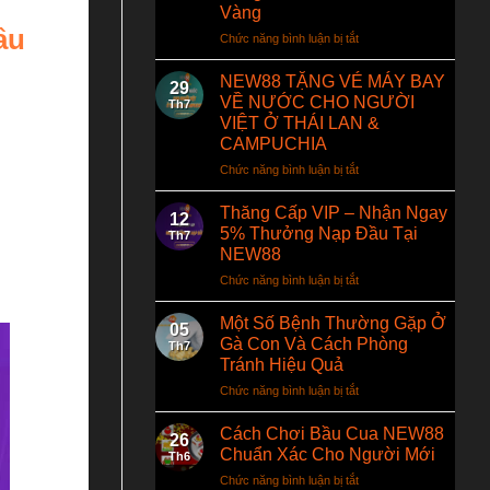
Vàng
ầu
Chức năng bình luận bị tắt
ở
Tích
Lũy
NEW88 TẶNG VÉ MÁY BAY
29
Điểm
VỀ NƯỚC CHO NGƯỜI
Th7
Thưởng
VIỆT Ở THÁI LAN &
–
CAMPUCHIA
Nhận
Ngàn
Chức năng bình luận bị tắt
ở
Code
NEW88
May
TẶNG
Thăng Cấp VIP – Nhận Ngay
12
Mắn
VÉ
5% Thưởng Nạp Đầu Tại
Th7
Cùng
MÁY
NEW88
NEW88
BAY
Chức năng bình luận bị tắt
Sinh
ở
VỀ
Nhật
Thăng
NƯỚC
Vàng
Cấp
CHO
Một Số Bệnh Thường Gặp Ở
05
VIP
NGƯỜI
Gà Con Và Cách Phòng
Th7
–
VIỆT
Tránh Hiệu Quả
Nhận
Ở
Chức năng bình luận bị tắt
ở
Ngay
THÁI
Một
5%
LAN
Số
Thưởng
&
Cách Chơi Bầu Cua NEW88
26
Bệnh
Nạp
CAMPUCHIA
Chuẩn Xác Cho Người Mới
Th6
Thường
Đầu
Chức năng bình luận bị tắt
ở
Gặp
Tại