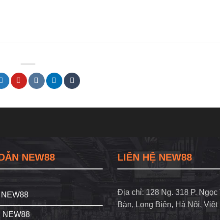
DẪN NEW88
LIÊN HỆ NEW88
Địa chỉ: 128 Ng. 318 P. Ngọc 
ý NEW88
Bàn, Long Biên, Hà Nội, Việ
n NEW88