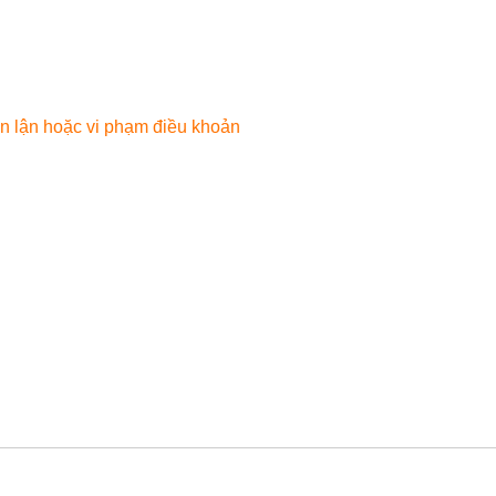
n
n lận hoặc vi phạm điều khoản
ởng Nạp Đầu”
tại NEW88 là cơ hội tuyệt vời để gia tăng tài kho
bạn chinh phục các cấp VIP. Hãy tận dụng khuyến mãi này để nâ
 hết hạn!