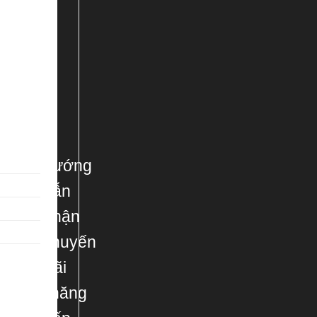
Săn
Jackpot
Hướng
 CƯỢC
Dẫn
Nhận
Khuyến
Mãi
Thăng