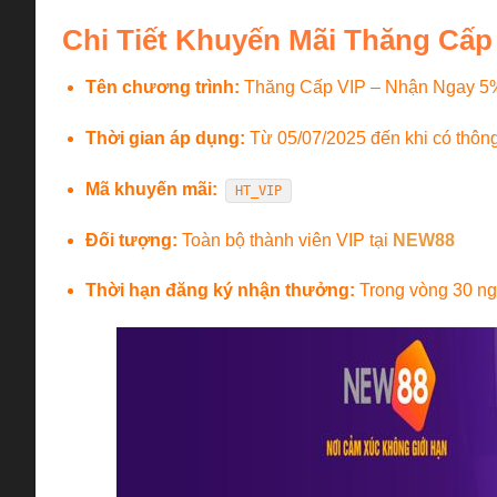
Chi Tiết Khuyến Mãi Thăng Cấ
Tên chương trình:
Thăng Cấp VIP – Nhận Ngay 
Thời gian áp dụng:
Từ 05/07/2025 đến khi có thôn
Mã khuyến mãi:
HT_VIP
Đối tượng:
Toàn bộ thành viên VIP tại
NEW88
Thời hạn đăng ký nhận thưởng:
Trong vòng 30 ng