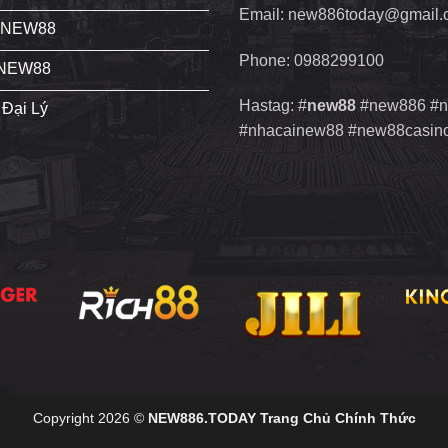
Email:
new886today@gmail.
n NEW88
Phone: 0988299100
 NEW88
Hastag: #
new88
#new886 #n
Đại Lý
#nhacainew88 #new88casin
Copyright 2026 ©
NEW886.TODAY Trang Chủ Chính Thức