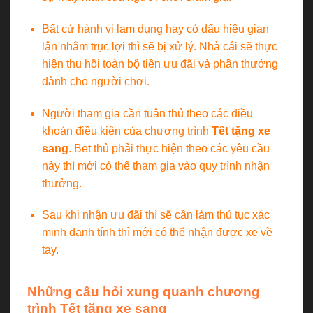
Bất cứ hành vi lạm dụng hay có dấu hiệu gian
lận nhằm trục lợi thì sẽ bị xử lý. Nhà cái sẽ thực
hiện thu hồi toàn bộ tiền ưu đãi và phần thưởng
dành cho người chơi.
Người tham gia cần tuân thủ theo các điều
khoản điều kiện của chương trình
Tết tặng xe
sang
. Bet thủ phải thực hiện theo các yêu cầu
này thì mới có thể tham gia vào quy trình nhận
thưởng.
Sau khi nhận ưu đãi thì sẽ cần làm thủ tục xác
minh danh tính thì mới có thể nhận được xe về
tay.
Những câu hỏi xung quanh chương
trình Tết tặng xe sang