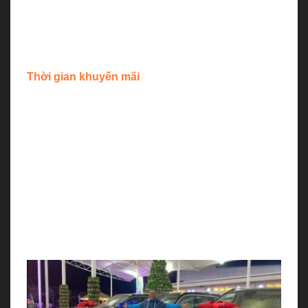
định về sự kiện và tham gia dự thưởng. Cùng xem
các thông tin bạn cần nắm rõ khi tham gia vào ưu
đãi
Tết tặng xe sang
nhé.
Thời gian khuyến mãi
Đây là một chương trình được áp dụng tới ngày
20/2/2025 và sẽ tiến hành quay thưởng để tìm ra
người may mắn sở hữu chiếc xe sang này. Người
tham gia sẽ cần có khoản cược hợp lệ trong thời
gian chờ quay thưởng này. Chương trình sẽ tính
dựa vào tổng mức cược mà bạn lựa chọn đồng
hành cùng với nhà cái. Nếu mức cược càng nhiều
thì số vé dự thưởng của bạn tại hệ thống này cũng
càng nhiều.