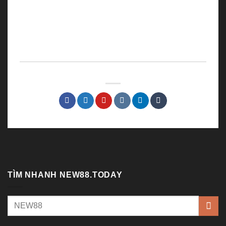
trong ngày
#new88 #new888 #nhacainew88
Trình độ : 10 năm trong nghề
Tuổi : 32
Địa chỉ : 47 Trần Bình - Cầu Giấy - Hà Nội
TÌM NHANH NEW88.TODAY