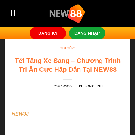
Skip
to
content
ĐĂNG KÝ
ĐĂNG NHẬP
TIN TỨC
Tết Tặng Xe Sang – Chương Trình
Tri Ân Cực Hấp Dẫn Tại NEW88
POSTED ON
22/01/2025
BY
PHUONGLINH
Tết tặng xe sang
là một chương trình ưu đãi được
NEW88
tung ra để có thể tri ân người tham gia.
Chương trình khuyến mãi này sẽ được trao tặng cho
những thành viên may mắn tại đây. Cùng tìm hiểu