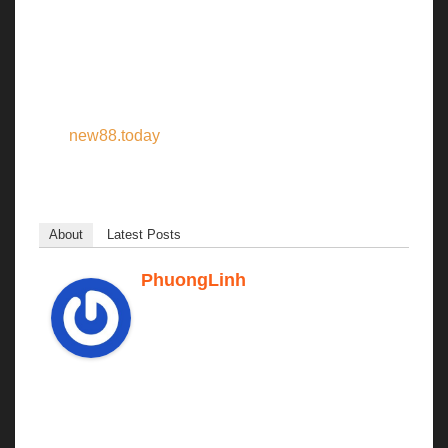
Chương trình ưu đãi
Tết tặng xe sang
đã được
nêu rõ tại bài viết trên đây. Hi vọng rằng mọi người
có thể nắm rõ những thông tin xung quanh ưu đãi
này và nhận thưởng. Hãy nhanh chóng tham gia
vào
new88.today
để có thể nhận thưởng cực kỳ hậu
hĩnh nhé.
About
Latest Posts
PhuongLinh
Tini chuyên gia phân tích các kèo bóng
đá , nhận định các trận đấu trước giờ
bóng lăn chính xác . Hỗ trợ tư vấn cho
anh em vào bờ một cách dễ dàng , ngoài ra tại Topic
chính thức của nhà cái New88 các bạn còn có thể lựa
chọn cho mình những bộ số đẹp trong ngày , giải mã
giấc mơ , hướng dẫn chọn số có tỷ lệ xổ giải cao nhất