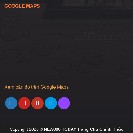
GOOGLE MAPS
Xem bản đồ trên Google Maps
Copyright 2026 ©
NEW886.TODAY Trang Chủ Chính Thức