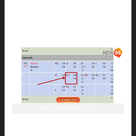
sau:
Trận đấu giữa Tigres UANL và Club America, nhà
cái đặt kèo 2-2.5 với hai tỷ lệ -0.86 và 0.76. Con số
-0.86 là tỷ lệ cược thua của cửa tài. Còn 0.76 chính
là tỷ lệ ăn tiền của cửa xỉu.
Ví dụ cụ thể về kèo tài xỉu 2-2.5
Giả sử ban đầu người chơi tham gia cá cược với số
tiền 1000000 đồng. Chúng ta sẽ ra ba trường hợp