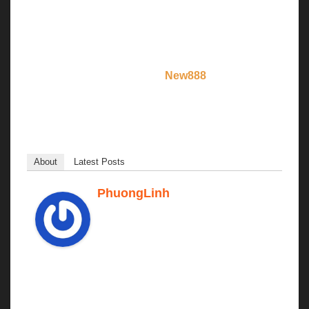
Hy vọng mọi anh em đã có thêm những thông tin
hữu ích về kèo
tài xỉu 2-2.5
. Nếu còn những thắc
mắc chưa được giải đáp, cược thủ có thể tham
khảo thêm tại website uy tín
New888
. Nhanh tay
đăng ký tài khoản tại nhà cái để trải nghiệm những
phút giây cá cược đỉnh cao.
About
Latest Posts
PhuongLinh
Tini chuyên gia phân tích các kèo bóng
đá , nhận định các trận đấu trước giờ
bóng lăn chính xác . Hỗ trợ tư vấn cho
anh em vào bờ một cách dễ dàng , ngoài ra tại Topic
chính thức của nhà cái New88 các bạn còn có thể lựa
chọn cho mình những bộ số đẹp trong ngày , giải mã
giấc mơ , hướng dẫn chọn số có tỷ lệ xổ giải cao nhất