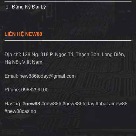
Đăng Ký Đại Lý
LIÊN HỆ NEW88
Địa chỉ: 128 Ng. 318 P. Ngọc Trì, Thạch Bàn, Long Biên,
Hà Nội, Việt Nam
Email:
new886today@gmail.com
Phone: 0988299100
Hastag: #
new88
#new886 #new886today #nhacainew88
#new88casino