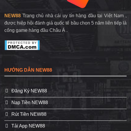
Săn
Jackpot
NEW88
Trang chủ nhà cái uy tín hàng đầu tại Việt Nam ,
được hiệp hội đánh giá quốc tế bầu chọn 5 năm liên tiếp là
cổng game hàng đầu Châu Á .
HƯỚNG DẪN NEW88
Đăng Ký NEW88
Nạp Tiền NEW88
Rút Tiền NEW88
Tải App NEW88