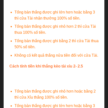
tính tiền thưởng sẽ được áp dụng như sau:
Tổng bàn thắng được ghi lớn hơn hoặc bằng 3
thì cửa Tài nhận thưởng 100% số tiền.
Tổng bàn thắng được ghi nhỏ hơn 2 thì cửa Tài
thua 100% số tiền.
Tổng bàn thắng được ghi bằng 2 thì cửa Tài thua
50% số tiền.
Không có kết quả thắng nửa tiền đối với cửa Tài.
Cách tính tiền khi thắng kèo tài xỉu 2- 2.5
Nếu cửa xỉu giành chiến thắng chung cuộc, cách
tính tiền thưởng sẽ được áp dụng như sau:
Tổng bàn thắng được ghi nhỏ hơn hoặc bằng 2
thì cửa Xỉu thắng 100% số tiền.
Tổng bàn thắng được ghi lớn hơn hoặc bằng 3