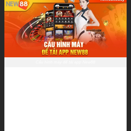
Cấu hình máy để tải app New88
Để tải được app về máy khá đơn giản. Nhà cái New88
không giới hạn các dòng máy tải app. Cấu hình máy chỉ
cần ổn định một chút như vậy là người chơi đã có thể tải
app New88 về máy, khi tham gia không lo lag giật hay là
gián đoạn. Chúng tôi cũng hỗ trợ người chơi tải app cả hệ
điều hành Android lẫn IOS, tuy nhiên người chơi cũng nên
lưu ý thiết bị của mình hoạt động bình thường và trơn tru