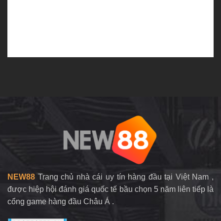
điện thoại của mình. Mong rằng những tin tức chúng tôi
cập nhật và chia sẻ trên đây sẽ giúp người chơi biết cách
tải app về thiết bị của mình. Có vấn đề nào cần giải đáp
hay thắc mắc người chơi hãy liên hệ hoặc truy cập qua
website nhà cái New88 để được hỗ trợ nhanh nhất.
NEW88
Trang chủ nhà cái uy tín hàng đầu tại Việt Nam ,
được hiệp hội đánh giá quốc tế bầu chọn 5 năm liên tiếp là
cổng game hàng đầu Châu Á .