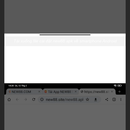
Tải xuống file cài đặt new88 apk về smartphone Android
Bước 4:
Hoàn tất quá trình tải app New88 về thiết bị,
người chơi chọn
Mở
>>
Nhấn cho phép cài đặt app APK
trên thiết bị
>> Nhấn
CÀI ĐẶT