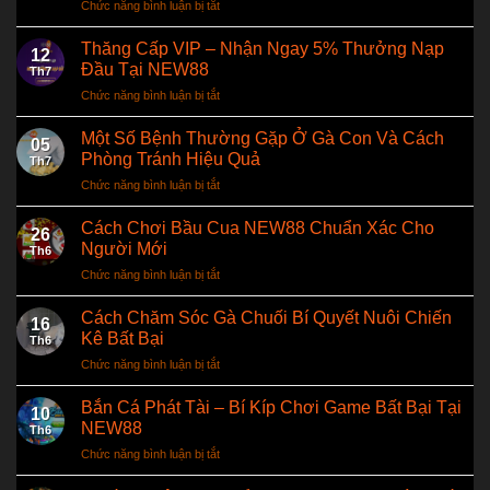
Chức năng bình luận bị tắt
ở
–
NEW88
Nhận
TẶNG
Thăng Cấp VIP – Nhận Ngay 5% Thưởng Nạp
Ngàn
12
VÉ
Code
Đầu Tại NEW88
Th7
MÁY
May
Chức năng bình luận bị tắt
ở
BAY
Mắn
Thăng
VỀ
Cùng
Cấp
Một Số Bệnh Thường Gặp Ở Gà Con Và Cách
NƯỚC
NEW88
05
VIP
CHO
Phòng Tránh Hiệu Quả
Sinh
Th7
–
NGƯỜI
Nhật
Chức năng bình luận bị tắt
ở
Nhận
VIỆT
Vàng
Một
Ngay
Ở
Số
Cách Chơi Bầu Cua NEW88 Chuẩn Xác Cho
5%
THÁI
26
Bệnh
Thưởng
Người Mới
LAN
Th6
Thường
Nạp
&
Chức năng bình luận bị tắt
ở
Gặp
Đầu
CAMPUCHIA
Cách
Ở
Tại
Chơi
Cách Chăm Sóc Gà Chuối Bí Quyết Nuôi Chiến
Gà
NEW88
16
Bầu
Con
Kê Bất Bại
Th6
Cua
Và
Chức năng bình luận bị tắt
ở
NEW88
Cách
Cách
Chuẩn
Phòng
Chăm
Bắn Cá Phát Tài – Bí Kíp Chơi Game Bất Bại Tại
Xác
Tránh
10
Sóc
Cho
NEW88
Hiệu
Th6
Gà
Người
Quả
Chức năng bình luận bị tắt
ở
Chuối
Mới
Bắn
Bí