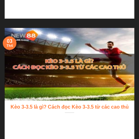
03
Th4
Kèo 3-3.5 là gì? Cách đọc Kèo 3-3.5 từ các cao thủ
Có rất nhiều loại kèo khác nhau trong cá cược bóng đá trực
tuyến, trong...