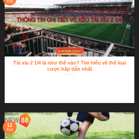
Th3
Tài xỉu 2 1/4 là như thế nào? Tìm hiểu về thể loại
cược hấp dẫn nhất
Trò chơi tài xỉu đem đến cho anh em những giây phút cá cược
đỉnh...
12
Th3