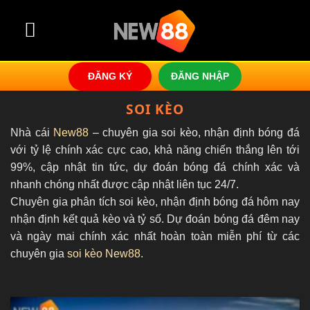
Skip
to
content
ĐĂNG KÝ
ĐĂNG NHẬP
SOI KÈO
Nhà cái
New88
– chuyên gia soi kèo, nhận định bóng đá
với tỷ lệ chính xác cực cao, khả năng chiến thắng lên tới
99%, cập nhật tin tức, dự đoán bóng đá chính xác và
nhanh chóng nhất được cập nhật liên tục 24/7.
Chuyên gia phân tích soi kèo, nhận định bóng đá hôm nay
nhận định kết quả kèo và tỷ số. Dự đoán bóng đá đêm nay
và ngày mai chính xác nhất hoàn toàn miễn phí từ các
chuyên gia
soi kèo New88
.