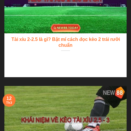
Tài xỉu 2-2.5 là gì? Bật mí cách đọc kèo 2 trái rưỡi
chuẩn
Chắc hẳn nhiều anh em đã nghe đến cụm từ tài xỉu 2-2.5 khi
tham...
12
Th3