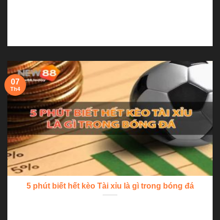
Kèo bóng 3-3.5 đang được rất nhiều cược thủ ưa chuộng và
quan tâm hiện...
07
Th4
5 phút biết hết kèo Tài xỉu là gì trong bóng đá
Tài Xỉu là một trong những kèo phổ biến trong cá cược bóng
đá nhất...