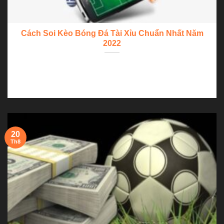
Cách Soi Kèo Bóng Đá Tài Xỉu Chuẩn Nhất Năm
2022
Cách soi kèo bóng đá tài xỉu như thế nào để có thể ăn được...
20
Th8