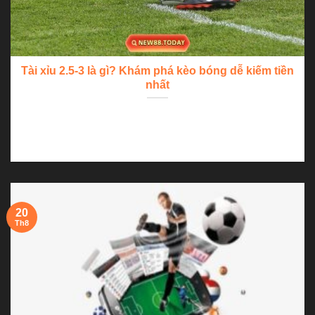
Tài xỉu 2.5-3 là gì? Khám phá kèo bóng dễ kiếm tiền
nhất
Chắc hẳn nhiều anh em cược thủ không còn xa lạ với cụm từ
tài...
20
Th8