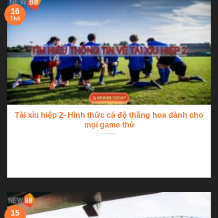
16
Th3
Tài xỉu hiệp 2- Hình thức cá độ thăng hoa dành cho
mọi game thủ
Tài xỉu chính là sân chơi cá cược đỉnh cao top đầu hiện nay.
Dường...
15