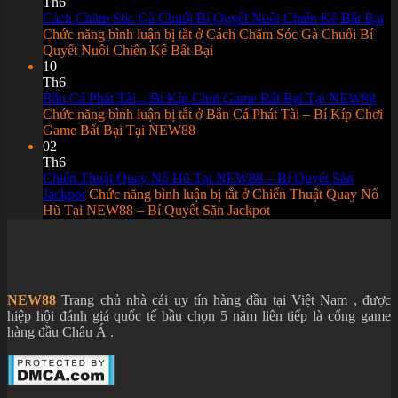
Th6
Cách Chăm Sóc Gà Chuối Bí Quyết Nuôi Chiến Kê Bất Bại
Chức năng bình luận bị tắt
ở Cách Chăm Sóc Gà Chuối Bí
Quyết Nuôi Chiến Kê Bất Bại
10
Th6
Bắn Cá Phát Tài – Bí Kíp Chơi Game Bất Bại Tại NEW88
Chức năng bình luận bị tắt
ở Bắn Cá Phát Tài – Bí Kíp Chơi
Game Bất Bại Tại NEW88
02
Th6
Chiến Thuật Quay Nổ Hũ Tại NEW88 – Bí Quyết Săn
Jackpot
Chức năng bình luận bị tắt
ở Chiến Thuật Quay Nổ
Hũ Tại NEW88 – Bí Quyết Săn Jackpot
NEW88
Trang chủ nhà cái uy tín hàng đầu tại Việt Nam , được
hiệp hội đánh giá quốc tế bầu chọn 5 năm liên tiếp là cổng game
hàng đầu Châu Á .