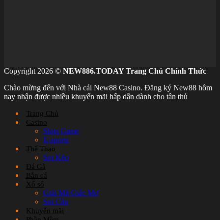
Copyright 2026 ©
NEW886.TODAY Trang Chủ Chính Thức
Chào mừng đến với Nhà cái New88 Casino. Đăng ký New88 hôm
nay nhận được nhiều khuyến mãi hấp dẫn dành cho tân thủ
Trang Chủ
Casino
Slots Game
E-sports
Thể Thao
Soi Kèo
Đá Gà
Bắn cá
Xổ số
Giải Mã Giấc Mơ
Soi Cầu
Khuyến mãi
Phần Mềm