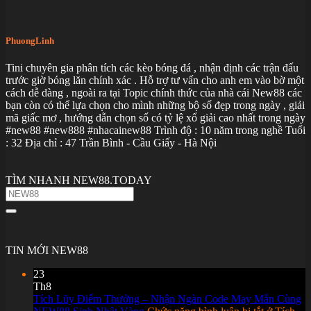
PhuongLinh
Tini chuyên gia phân tích các kèo bóng đá , nhận định các trận đấu
trước giờ bóng lăn chính xác . Hỗ trợ tư vấn cho anh em vào bờ một
cách dễ dàng , ngoài ra tại Topic chính thức của nhà cái New88 các
bạn còn có thể lựa chọn cho mình những bộ số đẹp trong ngày , giải
mã giấc mơ , hướng dẫn chọn số có tỷ lệ xổ giải cao nhất trong ngày
#new88 #new888 #nhacainew88 Trình độ : 10 năm trong nghề Tuổi
: 32 Địa chỉ : 47 Trần Bình - Cầu Giấy - Hà Nội
TÌM NHANH NEW88.TODAY
TIN MỚI NEW88
23
Th8
Tích Lũy Điểm Thưởng – Nhận Ngàn Code May Mắn Cùng