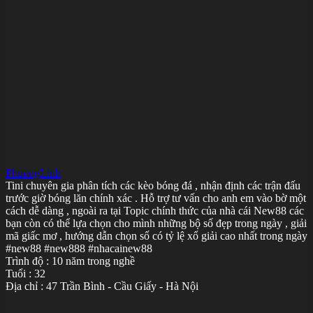
PhuongLinh
Tini chuyên gia phân tích các kèo bóng đá , nhận định các trận đấu
trước giờ bóng lăn chính xác . Hỗ trợ tư vấn cho anh em vào bờ một
cách dễ dàng , ngoài ra tại Topic chính thức của nhà cái New88 các
bạn còn có thể lựa chọn cho mình những bộ số đẹp trong ngày , giải
mã giấc mơ , hướng dẫn chọn số có tỷ lệ xổ giải cao nhất trong ngày
#new88 #new888 #nhacainew88
Trình độ : 10 năm trong nghề
Tuổi : 32
Địa chỉ : 47 Trần Bình - Cầu Giấy - Hà Nội