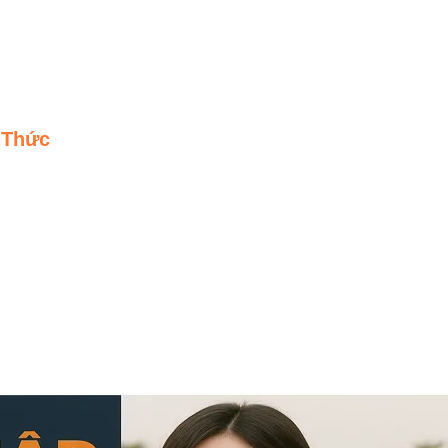
mạng đang sử dụng. Nếu bạn đang dùng Wi-Fi, hãy thử chuyển
.
 Thức
cách sử dụng link mới do nhà cái cung cấp. Bạn nên thường 
t, chống chặn hiệu quả.
ng nhập sai địa chỉ. Hãy kiểm tra thật kỹ link truy cập trước khi