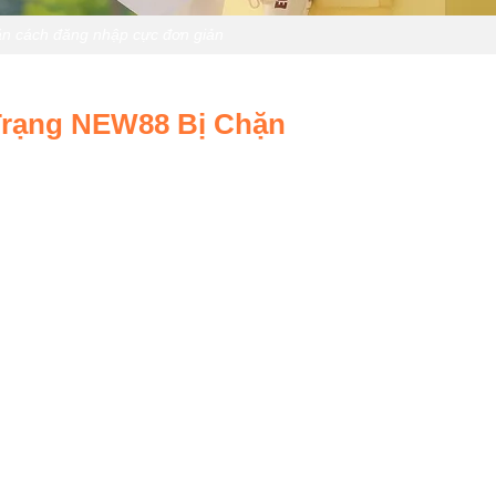
n cách đăng nhập cực đơn giản
Trạng NEW88 Bị Chặn
à các phương án hiệu quả mà bạn nên áp dụng:
ng khi
NEW88 bị chặn
, bằng cách đổi địa chỉ IP sang quốc gia 