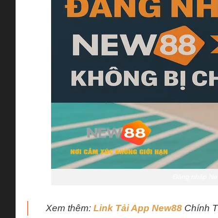
Đăng nhập New
Xem thêm:
Link Tải App New88
Chính T