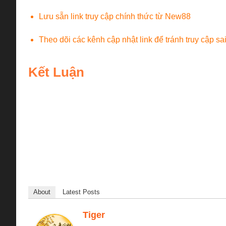
Lưu sẵn link truy cập chính thức từ New88
Theo dõi các kênh cập nhật link để tránh truy cập sai
Kết Luận
NEW88 bị chặn
là vấn đề phổ biến nhưng hoàn toàn 
đúng cách xử lý. Hãy lưu lại bài viết này để sử dụng k
đảm bảo truy cập an toàn, ổn định.
👉 Đừng để tình trạng
NEW88 bị chặn
cản trở đam mê c
đỉnh cao tại
nhà cái NEW88
ngay hôm nay!
About
Latest Posts
Tiger