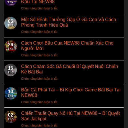
Code
Đầu Tại NEW88
Th7
MÁY
May
Chức năng bình luận bị tắt
ở
BAY
Mắn
Thăng
VỀ
Cùng
Cấp
Một Số Bệnh Thường Gặp Ở Gà Con Và Cách
NƯỚC
NEW88
05
VIP
CHO
Phòng Tránh Hiệu Quả
Sinh
Th7
–
NGƯỜI
Nhật
Chức năng bình luận bị tắt
ở
Nhận
VIỆT
Vàng
Một
Ngay
Ở
Số
Cách Chơi Bầu Cua NEW88 Chuẩn Xác Cho
5%
THÁI
26
Bệnh
Thưởng
Người Mới
LAN
Th6
Thường
Nạp
&
Chức năng bình luận bị tắt
ở
Gặp
Đầu
CAMPUCHIA
Cách
Ở
Tại
Chơi
Cách Chăm Sóc Gà Chuối Bí Quyết Nuôi Chiến
Gà
NEW88
16
Bầu
Con
Kê Bất Bại
Th6
Cua
Và
Chức năng bình luận bị tắt
ở
NEW88
Cách
Cách
Chuẩn
Phòng
Chăm
Bắn Cá Phát Tài – Bí Kíp Chơi Game Bất Bại Tại
Xác
Tránh
10
Sóc
Cho
NEW88
Hiệu
Th6
Gà
Người
Quả
Chức năng bình luận bị tắt
ở
Chuối
Mới
Bắn
Bí
Cá
Chiến Thuật Quay Nổ Hũ Tại NEW88 – Bí Quyết
Quyết
02
Phát
Nuôi
Săn Jackpot
Th6
Tài
Chiến
Chức năng bình luận bị tắt
ở
–
Kê