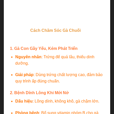
Dưới đây là danh sách chi tiết một số bệnh thường
gặp ở gà con mà người chăn nuôi cần đặc biệt lưu
ý để kịp thời can thiệp.
Xem thêm:
Cách Chăm Sóc Gà Chuối
Bí Quyết
Nuôi Chiến Kê Bất Bại
1. Gà Con Gầy Yếu, Kém Phát Triển
Nguyên nhân
: Trứng để quá lâu, thiếu dinh
dưỡng.
Giải pháp
: Dùng trứng chất lượng cao, đảm bảo
quy trình ấp đúng chuẩn.
2. Bệnh Dính Lông Khi Mới Nở
Dấu hiệu
: Lông dính, không khô, gà chậm lớn.
Phòng bệnh
: Bổ sung vitamin nhóm B cho gà