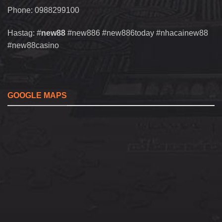
Phone: 0988299100
Hastag: #
new88
#new886 #new886today #nhacainew88
#new88casino
GOOGLE MAPS