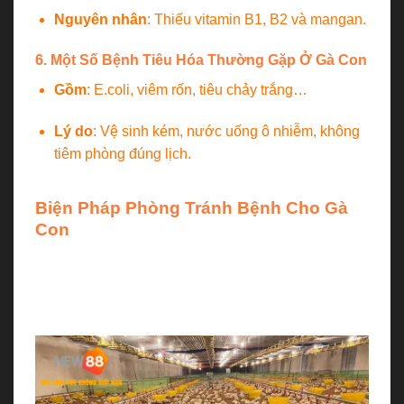
Nguyên nhân
: Thiếu vitamin B1, B2 và mangan.
6. Một Số Bệnh Tiêu Hóa Thường Gặp Ở Gà Con
Gồm
: E.coli, viêm rốn, tiêu chảy trắng…
Lý do
: Vệ sinh kém, nước uống ô nhiễm, không
tiêm phòng đúng lịch.
Biện Pháp Phòng Tránh Bệnh Cho Gà
Con
Để hạn chế tối đa một số bệnh thường gặp ở gà
con, người chăn nuôi cần thực hiện đồng bộ các
giải pháp: