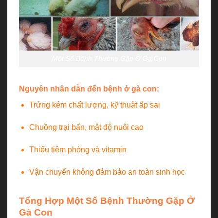
Một Số Bệnh Thường Gặp Ở Gà Con
Nguyên nhân dẫn đến bệnh ở gà con:
Trứng kém chất lượng, kỹ thuật ấp sai
Chuồng trại bẩn, mật độ nuôi cao
Thiếu tiêm phòng và vitamin
Vận chuyển không đảm bảo an toàn sinh học
Tổng Hợp Một Số Bệnh Thường Gặp Ở
Gà Con