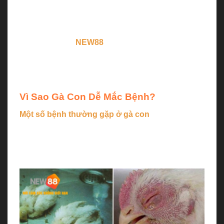
thể khiến gà chết hàng loạt nếu không được phát
hiện và xử lý kịp thời. Vậy
một số bệnh thường
gặp ở gà con
là gì và làm sao để phòng tránh hiệu
quả? Hãy cùng
NEW88
tìm hiểu ngay những kiến
thức cần thiết giúp bà con bảo vệ đàn gà khỏe
mạnh ngay từ những ngày đầu tiên.
Vì Sao Gà Con Dễ Mắc Bệnh?
Một số bệnh thường gặp ở gà con
xuất phát từ
cơ địa non yếu và sức đề kháng chưa hoàn thiện.
Giai đoạn đầu đời là lúc gà dễ chịu tác động từ môi
trường, thức ăn, vi sinh vật, thậm chí cả di truyền.