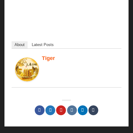
👉
Hãy đầu tư đúng cách, đúng khoa học để tối
đa hóa lợi nhuận từ chăn nuôi – NEW88 luôn
đồng hành cùng nhà nông hiện đại.
About
Latest Posts
Tiger