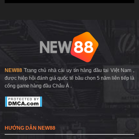
Chiến
Bí
Bất
Thuật
Kíp
Bại
Quay
Chơi
Nổ
Game
Hũ
Bất
Tại
Bại
NEW88
Tại
–
NEW88
Bí
Quyết
Săn
Jackpot
NEW88
Trang chủ nhà cái uy tín hàng đầu tại Việt Nam ,
được hiệp hội đánh giá quốc tế bầu chọn 5 năm liên tiếp là
cổng game hàng đầu Châu Á .
HƯỚNG DẪN NEW88