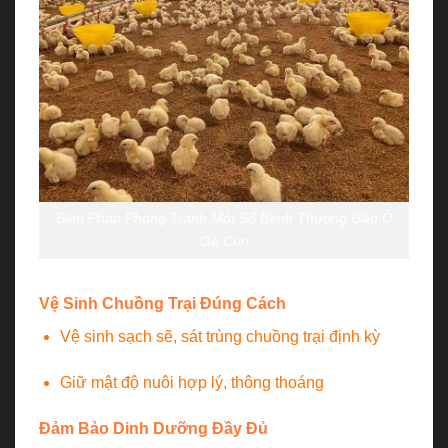
Biện Pháp Phòng Tránh Một Số Bệnh Thường Gặp Ở
Gà Con
Vệ Sinh Chuồng Trại Đúng Cách
Vệ sinh sạch sẽ, sát trùng chuồng trại định kỳ
Giữ mật độ nuôi hợp lý, thông thoáng
Đảm Bảo Dinh Dưỡng Đầy Đủ