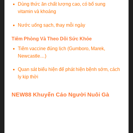
Dùng thức ăn chất lượng cao, có bổ sung
vitamin và khoáng
Nước uống sạch, thay mỗi ngày
Tiêm Phòng Và Theo Dõi Sức Khỏe
Tiêm vaccine đúng lịch (Gumboro, Marek,
Newcastle…)
Quan sát biểu hiện để phát hiện bệnh sớm, cách
ly kịp thời
NEW88 Khuyến Cáo Người Nuôi Gà
Một số bệnh thường gặp ở gà con có thể phòng
ngừa hoàn toàn nếu áp dụng đúng quy trình chăm
sóc, dinh dưỡng và tiêm phòng. Đừng để những lỗi
nhỏ trong kỹ thuật khiến cả đàn gà bị tổn thất.