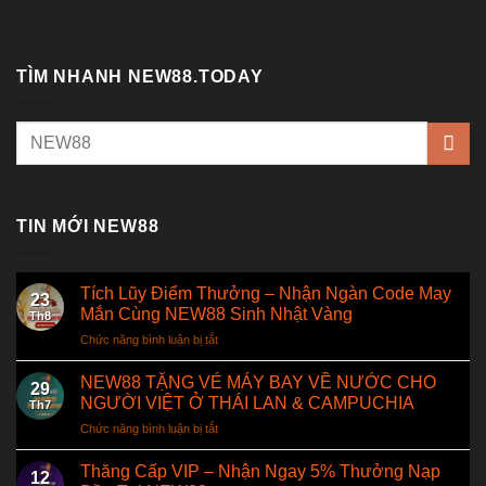
TÌM NHANH NEW88.TODAY
TIN MỚI NEW88
Tích Lũy Điểm Thưởng – Nhận Ngàn Code May
23
Mắn Cùng NEW88 Sinh Nhật Vàng
Th8
Chức năng bình luận bị tắt
ở
Tích
Lũy
NEW88 TẶNG VÉ MÁY BAY VỀ NƯỚC CHO
29
Điểm
NGƯỜI VIỆT Ở THÁI LAN & CAMPUCHIA
Th7
Thưởng
Chức năng bình luận bị tắt
ở
–
NEW88
Nhận
TẶNG
Thăng Cấp VIP – Nhận Ngay 5% Thưởng Nạp
Ngàn
12
VÉ