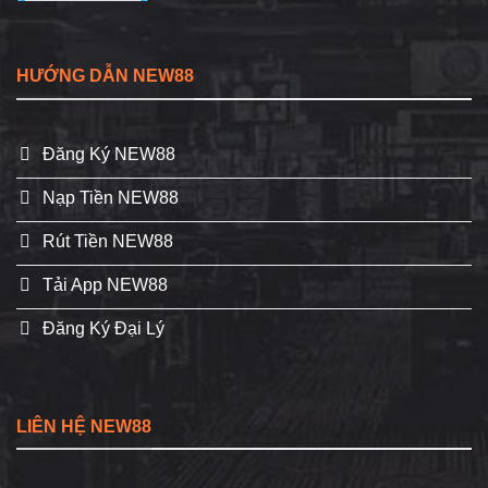
HƯỚNG DẪN NEW88
Đăng Ký NEW88
Nạp Tiền NEW88
Rút Tiền NEW88
Tải App NEW88
Đăng Ký Đại Lý
LIÊN HỆ NEW88