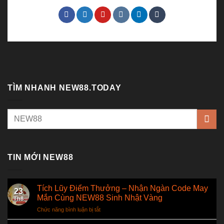
TÌM NHANH NEW88.TODAY
TIN MỚI NEW88
Tích Lũy Điểm Thưởng – Nhận Ngàn Code May
23
Mắn Cùng NEW88 Sinh Nhật Vàng
Th8
Chức năng bình luận bị tắt
ở
Tích