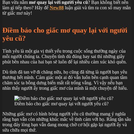
Bạn vừa nằm
mơ quay lại với người yêu cũ
? Bạn không biết nên
làm gì tiếp theo? Hãy để
New88
luận giải và tìm ra con số may mắn
từ giấc mơ này!
Điềm báo cho giấc mơ quay lại với người
yêu cũ?
Tình yêu là một gia vị thiết yếu trong cuộc sống thường ngày của
mỗi người chúng ta. Chuyện tình dù đúng hay sai thì những giây
phút bên nhau của hai bạn sẽ luôn để lại nhiều cảm xúc khó quên.
Dù tình đã tan vỡ đi chăng nữa, họ cũng đã từng là người bạn yêu
thương hết mình. Cảm giác một ai đó vẫn luôn bên cạnh quan tâm
chăm sóc ta bỗng dưng biến mất rất trống vắng. Vì vậy nếu bạn
nhìn thấy người ấy trong giấc mơ của mình là một chuyện dễ hiểu.
Điềm báo cho giấc mơ quay lại với người yêu cũ?
Những giấc mơ có hình bóng người yêu cũ thường mang ý nghĩa
rằng bạn vẫn còn những khúc mắc về tình cảm với họ. Rằng tận sâu
trong đáy lòng bạn vẫn đang mong chờ cơ hội gặp lại người ấy và
sửa chữa mọi thứ.