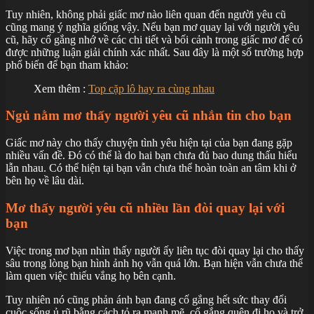
Tuy nhiên, không phải giấc mơ nào liên quan đến người yêu cũ
cũng mang ý nghĩa giống vậy. Nếu bạn
mơ quay lại với người yêu
cũ
, hãy cố gắng nhớ về các chi tiết và bối cảnh trong giấc mơ để có
được những luận giải chính xác nhất. Sau đây là một số trường hợp
phổ biến để bạn tham khảo:
Xem thêm :
Top cặp lô hay ra cùng nhau
Ngủ nằm mơ thấy người yêu cũ nhắn tin cho bạn
Giấc mơ này cho thấy chuyện tình yêu hiện tại của bạn đang gặp
nhiều vấn đề. Đó có thể là do hai bạn chưa đủ bao dung thấu hiểu
lẫn nhau. Có thể hiện tại bạn vẫn chưa thể hoàn toàn an tâm khi ở
bên họ về lâu dài.
Mơ thấy người yêu cũ nhiều lần đòi quay lại với
bạn
Việc trong mơ bạn nhìn thấy người ấy liên tục đòi quay lại cho thấy
sâu trong lòng bạn hình ảnh họ vẫn quá lớn. Bạn hiện vẫn chưa thể
làm quen việc thiếu vắng họ bên cạnh.
Tuy nhiên nó cũng phản ánh bạn đang cố gắng hết sức thay đổi
cuộc sống ủ rũ bằng cách tỏ ra mạnh mẽ, cố gắng quên đi họ và trở