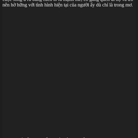
nên hờ hững với tình hình hiện tại của người ấy dù chỉ là trong mơ.