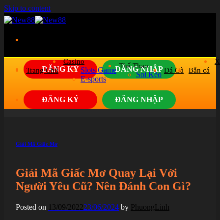
Skip to content
Casino
X
Thể Thao
ĐĂNG KÝ
ĐĂNG NHẬP
Slots Game
Trang Chủ
Đá Gà
Bắn cá
Soi Kèo
E-sports
ĐĂNG KÝ
ĐĂNG NHẬP
Giải Mã Giấc Mơ
Giải Mã Giấc Mơ Quay Lại Với
Người Yêu Cũ? Nên Đánh Con Gì?
Posted on
13/09/2022
23/06/2024
by
PhuongLinh