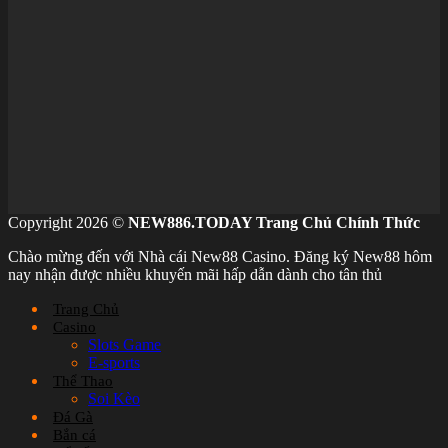
Copyright 2026 ©
NEW886.TODAY Trang Chủ Chính Thức
Chào mừng đến với Nhà cái New88 Casino. Đăng ký New88 hôm
nay nhận được nhiều khuyến mãi hấp dẫn dành cho tân thủ
Trang Chủ
Casino
Slots Game
E-sports
Thể Thao
Soi Kèo
Đá Gà
Bắn cá