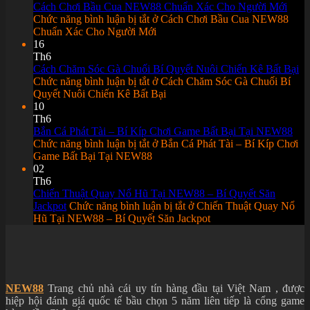
Cách Chơi Bầu Cua NEW88 Chuẩn Xác Cho Người Mới
Chức năng bình luận bị tắt
ở Cách Chơi Bầu Cua NEW88
Chuẩn Xác Cho Người Mới
16
Th6
Cách Chăm Sóc Gà Chuối Bí Quyết Nuôi Chiến Kê Bất Bại
Chức năng bình luận bị tắt
ở Cách Chăm Sóc Gà Chuối Bí
Quyết Nuôi Chiến Kê Bất Bại
10
Th6
Bắn Cá Phát Tài – Bí Kíp Chơi Game Bất Bại Tại NEW88
Chức năng bình luận bị tắt
ở Bắn Cá Phát Tài – Bí Kíp Chơi
Game Bất Bại Tại NEW88
02
Th6
Chiến Thuật Quay Nổ Hũ Tại NEW88 – Bí Quyết Săn
Jackpot
Chức năng bình luận bị tắt
ở Chiến Thuật Quay Nổ
Hũ Tại NEW88 – Bí Quyết Săn Jackpot
NEW88
Trang chủ nhà cái uy tín hàng đầu tại Việt Nam , được
hiệp hội đánh giá quốc tế bầu chọn 5 năm liên tiếp là cổng game