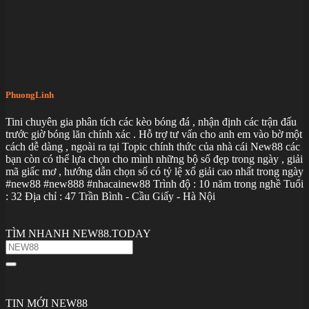
PhuongLinh
Tini chuyên gia phân tích các kèo bóng đá , nhận định các trận đấu
trước giờ bóng lăn chính xác . Hỗ trợ tư vấn cho anh em vào bờ một
cách dễ dàng , ngoài ra tại Topic chính thức của nhà cái New88 các
bạn còn có thể lựa chọn cho mình những bộ số đẹp trong ngày , giải
mã giấc mơ , hướng dẫn chọn số có tỷ lệ xổ giải cao nhất trong ngày
#new88 #new888 #nhacainew88 Trình độ : 10 năm trong nghề Tuổi
: 32 Địa chỉ : 47 Trần Bình - Cầu Giấy - Hà Nội
TÌM NHANH NEW88.TODAY
TIN MỚI NEW88