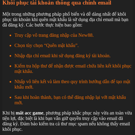
Khôi phục tài khoản thông qua chính email
Một trong những phương pháp phổ biến và dễ dàng nhất để khôi
phục tài khoản khi quên mật khẩu là sử dụng địa chỉ email mà bạn
đã đăng ký. Các bước thực hiện bao gồm:
Truy cập vô trang đăng nhập của New88.
Chọn tùy chọn “Quên mật khẩu”.
Nhập địa chỉ email khi sử dụng đăng ký tài khoản.
Kiểm tra hộp thư để nhận được email chứa liên kết khôi phục
mật khẩu.
Nhấp vô liên kết và làm theo quy trình hướng dẫn để tạo mật
khẩu mới.
Sau khi hoàn thành, bạn có thể đăng nhập lại với mật khẩu
mới.
Khi bị
mất acc game
, phương pháp khắc phục này vừa an toàn vừa
tiện lợi, đặc biệt là khi bạn vẫn giữ quyền truy cập vào email đã
đăng ký. Đảm bảo kiểm tra cả thư mục spam nếu không thấy email
khôi phục.