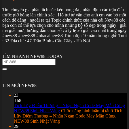
Tini chuyên gia phân tích các kèo bóng đá , nhận định các trận đấu
trước giờ bóng lăn chính xác . Hỗ trợ tư vấn cho anh em vào bờ một
cách dễ dàng , ngoài ra tại Topic chính thức của nhà cái New88 các
bạn còn có thể lựa chọn cho mình những bộ số đẹp trong ngày , giải
mã giấc mơ , hướng dẫn chọn số có tỷ lệ xổ giải cao nhất trong ngày
#new88 #new888 #nhacainew88 Trình độ : 10 năm trong nghề Tuổi
: 32 Địa chỉ : 47 Trần Bình - Cầu Giấy - Hà Nội
TÌM NHANH NEW88.TODAY
TIN MỚI NEW88
23
Th8
Tích Lũy Điểm Thưởng – Nhận Ngàn Code May Mắn Cùng
NEW88 Sinh Nhật Vàng
Chức năng bình luận bị tắt
ở Tích
Lũy Điểm Thưởng – Nhận Ngàn Code May Mắn Cùng
NEW88 Sinh Nhật Vàng
29