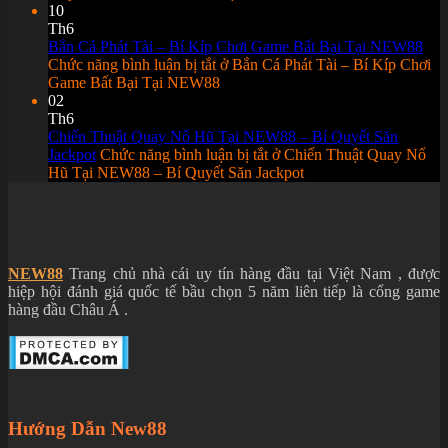
10
Th6
Bắn Cá Phát Tài – Bí Kíp Chơi Game Bất Bại Tại NEW88
Chức năng bình luận bị tắt
ở Bắn Cá Phát Tài – Bí Kíp Chơi
Game Bất Bại Tại NEW88
02
Th6
Chiến Thuật Quay Nổ Hũ Tại NEW88 – Bí Quyết Săn
Jackpot
Chức năng bình luận bị tắt
ở Chiến Thuật Quay Nổ
Hũ Tại NEW88 – Bí Quyết Săn Jackpot
NEW88
Trang chủ nhà cái uy tín hàng đầu tại Việt Nam , được
hiệp hội đánh giá quốc tế bầu chọn 5 năm liên tiếp là cổng game
hàng đầu Châu Á .
Hướng Dẫn New88