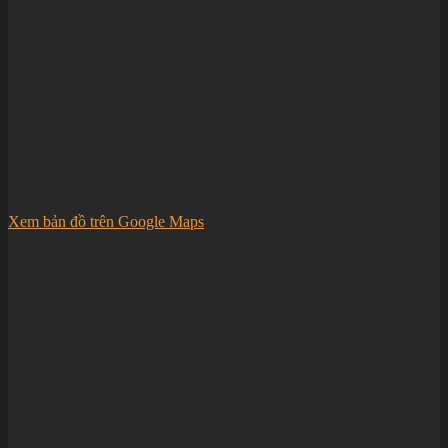
Xem bản đồ trên Google Maps