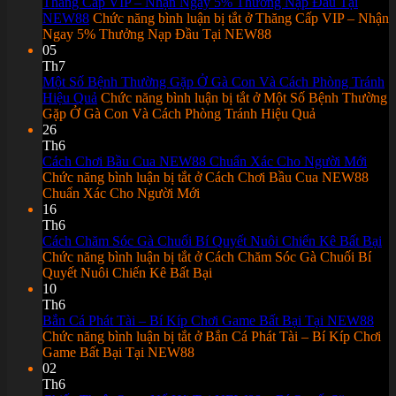
Thăng Cấp VIP – Nhận Ngay 5% Thưởng Nạp Đầu Tại
NEW88
Chức năng bình luận bị tắt
ở Thăng Cấp VIP – Nhận
Ngay 5% Thưởng Nạp Đầu Tại NEW88
05
Th7
Một Số Bệnh Thường Gặp Ở Gà Con Và Cách Phòng Tránh
Hiệu Quả
Chức năng bình luận bị tắt
ở Một Số Bệnh Thường
Gặp Ở Gà Con Và Cách Phòng Tránh Hiệu Quả
26
Th6
Cách Chơi Bầu Cua NEW88 Chuẩn Xác Cho Người Mới
Chức năng bình luận bị tắt
ở Cách Chơi Bầu Cua NEW88
Chuẩn Xác Cho Người Mới
16
Th6
Cách Chăm Sóc Gà Chuối Bí Quyết Nuôi Chiến Kê Bất Bại
Chức năng bình luận bị tắt
ở Cách Chăm Sóc Gà Chuối Bí
Quyết Nuôi Chiến Kê Bất Bại
10
Th6
Bắn Cá Phát Tài – Bí Kíp Chơi Game Bất Bại Tại NEW88
Chức năng bình luận bị tắt
ở Bắn Cá Phát Tài – Bí Kíp Chơi
Game Bất Bại Tại NEW88
02
Th6