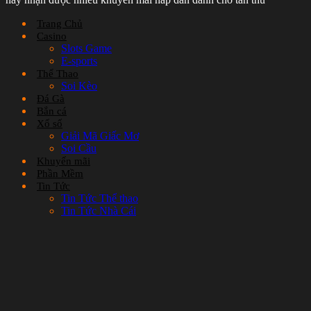
Trang Chủ
Casino
Slots Game
E-sports
Thể Thao
Soi Kèo
Đá Gà
Bắn cá
Xổ số
Giải Mã Giấc Mơ
Soi Cầu
Khuyến mãi
Phần Mềm
Tin Tức
Tin Tức Thể thao
Tin Tức Nhà Cái