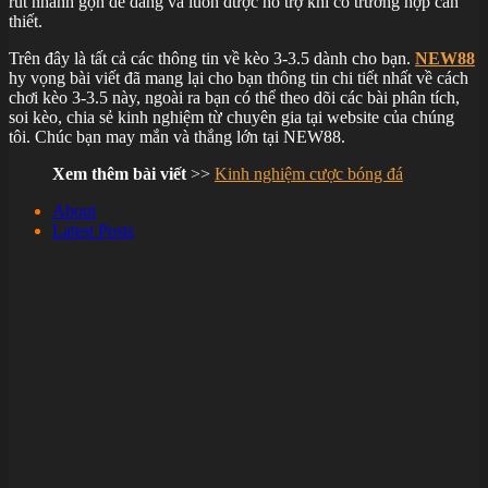
rút nhanh gọn dễ dàng và luôn được hỗ trợ khi có trường hợp cần
thiết.
Trên đây là tất cả các thông tin về kèo 3-3.5 dành cho bạn.
NEW88
hy vọng bài viết đã mang lại cho bạn thông tin chi tiết nhất về cách
chơi kèo 3-3.5 này, ngoài ra bạn có thể theo dõi các bài phân tích,
soi kèo, chia sẻ kinh nghiệm từ chuyên gia tại website của chúng
tôi. Chúc bạn may mắn và thắng lớn tại NEW88.
Xem thêm bài viết
>>
Kinh nghiệm cược bóng đá
About
Latest Posts