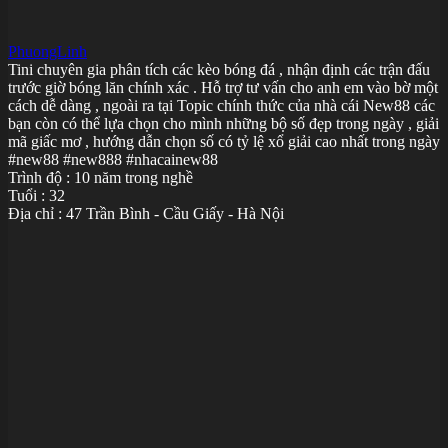
PhuongLinh
Tini chuyên gia phân tích các kèo bóng đá , nhận định các trận đấu
trước giờ bóng lăn chính xác . Hỗ trợ tư vấn cho anh em vào bờ một
cách dễ dàng , ngoài ra tại Topic chính thức của nhà cái New88 các
bạn còn có thể lựa chọn cho mình những bộ số đẹp trong ngày , giải
mã giấc mơ , hướng dẫn chọn số có tỷ lệ xổ giải cao nhất trong ngày
#new88 #new888 #nhacainew88
Trình độ : 10 năm trong nghề
Tuổi : 32
Địa chỉ : 47 Trần Bình - Cầu Giấy - Hà Nội