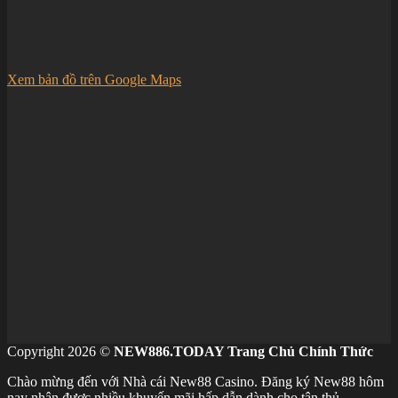
Xem bản đồ trên Google Maps
Copyright 2026 ©
NEW886.TODAY Trang Chủ Chính Thức
Chào mừng đến với Nhà cái New88 Casino. Đăng ký New88 hôm
nay nhận được nhiều khuyến mãi hấp dẫn dành cho tân thủ