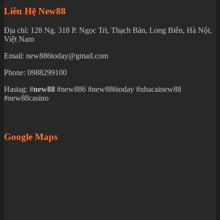
Liên Hệ New88
Địa chỉ: 128 Ng. 318 P. Ngọc Trì, Thạch Bàn, Long Biên, Hà Nội,
Việt Nam
Email:
new886today@gmail.com
Phone: 0988299100
Hastag: #
new88
#new886 #new886today #nhacainew88
#new88casino
Google Maps