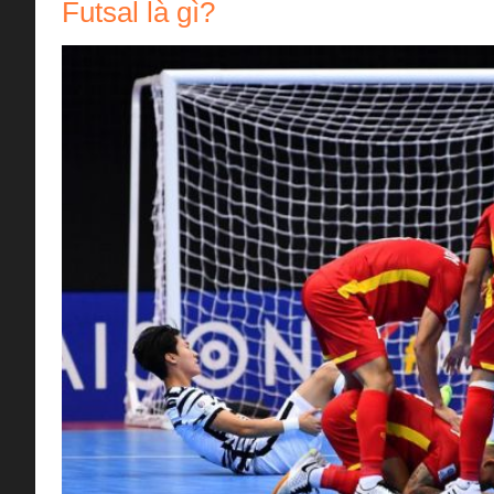
Futsal là gì?