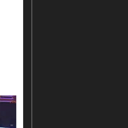
hận
ừ đường
2 cung
đền được