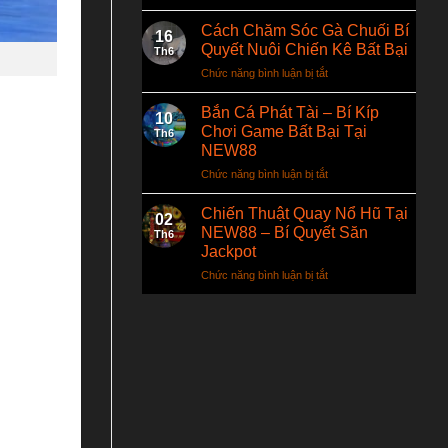
Cách
Ở
NEW88
Chơi
Cách Chăm Sóc Gà Chuối Bí
Gà
16
Bầu
Con
Quyết Nuôi Chiến Kê Bất Bại
Th6
Cua
Và
Chức năng bình luận bị tắt
ở
NEW88
Cách
Cách
Chuẩn
Phòng
Chăm
Bắn Cá Phát Tài – Bí Kíp
Xác
Tránh
10
óng đá
Sóc
Cho
Chơi Game Bất Bại Tại
Hiệu
Th6
Gà
n salle”
Người
Quả
NEW88
Chuối
Mới
Chức năng bình luận bị tắt
ở
Bí
Bắn
Quyết
Cá
Nuôi
Chiến Thuật Quay Nổ Hũ Tại
iani,
02
Phát
Chiến
NEW88 – Bí Quyết Săn
Th6
o người
Tài
Kê
Jackpot
–
Bất
p Nam
Chức năng bình luận bị tắt
ở
Bí
Bại
Chiến
Kíp
Thuật
Chơi
Quay
Game
ầu tiên
Nổ
Bất
Hũ
Bại
Tại
Tại
NEW88
NEW88
–
Bí
Quyết