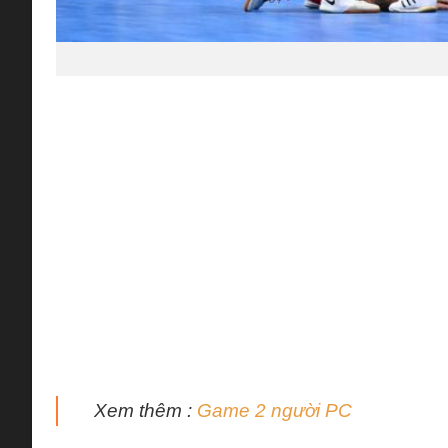
Futsal (hay bóng đá trong nhà) là một loại hình bóng 
sân nhỏ. Tên của nó bắt nguồn từ tiếng Bồ Đào Nha “fute
của Pháp, tất cả đều dịch là bóng đá trong nhà.
Futsal ra đời ở Uruguay từ những năm 1930. Người đóng
người đã tạo ra các trò chơi 5 người cho mỗi đội, có th
Brazil đã phát triển một môn bóng đá tương tự được c
Mỹ. Liên đoàn thể thao Brazil đã phát triển các quy tắ
FIFA bắt đầu quản lý môn bóng đá trong nhà với các qu
tại Rotterdam, Hà Lan.
Xem thêm :
Game 2 người PC