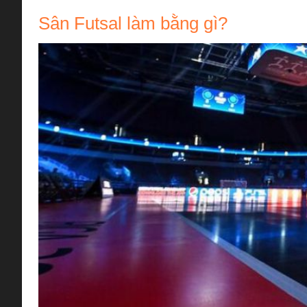
Sân Futsal làm bằng gì?