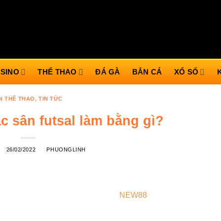
SINO
THỂ THAO
ĐÁ GÀ
BẮN CÁ
XỔ SỐ
IN THỂ THAO
,
TIN TỨC
c sân futsal làm bằng gì?
ON
26/02/2022
BY
PHUONGLINH
ao vô cùng hấp dẫn, nhưng không phải ai cũng hiểu biết đúng v
sao. Vậy hãy cùng
tin tức thể thao
NEW88
tìm hiểu ngay sau đâ