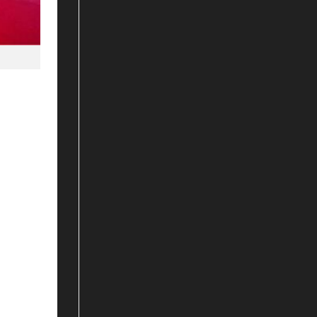
cầu
ợc sử
ác,
nh được