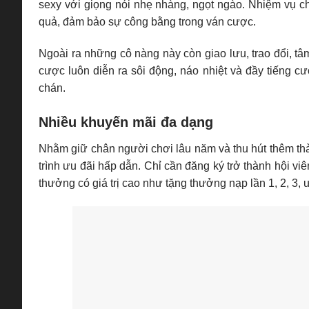
sexy với giọng nói nhẹ nhàng, ngọt ngào. Nhiệm vụ ch
quả, đảm bảo sự công bằng trong ván cược.
Ngoài ra những cô nàng này còn giao lưu, trao đổi, tâm
cược luôn diễn ra sôi động, náo nhiệt và đầy tiếng c
chán.
Nhiều khuyến mãi đa dạng
Nhằm giữ chân người chơi lâu năm và thu hút thêm thà
trình ưu đãi hấp dẫn. Chỉ cần đăng ký trở thành hội v
thưởng có giá trị cao như tặng thưởng nạp lần 1, 2, 3, 