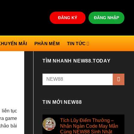
ĐĂNG KÝ
ĐĂNG NHẬP
KHUYẾN MÃI
PHẦN MỀM
TIN TỨC
TÌM NHANH NEW88.TODAY
TIN MỚI NEW88
liên tục
tựa game
Tích Lũy Điểm Thưởng –
23
hảo bài
Nhận Ngàn Code May Mắn
Th8
Cùng NEW88 Sinh Nhật