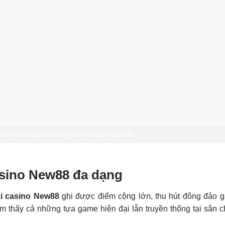
riển khai các chương trình ưu đãi hấp dẫn
asino New88 đa dạng
i casino New88
ghi được điểm cộng lớn, thu hút đông đảo 
 thấy cả những tựa game hiện đại lẫn truyền thống tại sân c