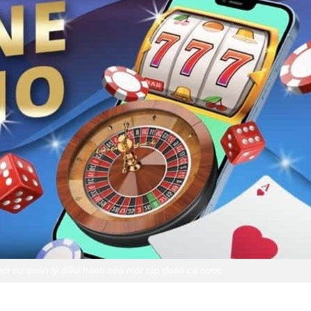
ới sự quản lý điều hành của một tập đoàn cá cược