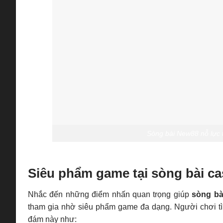
Sòng bài New88 nỗ lực t
Siêu phẩm game tại sòng bài c
Nhắc đến những điểm nhấn quan trọng giúp
sòng bà
tham gia nhờ siêu phẩm game đa dạng. Người chơi tìm
đám này như: