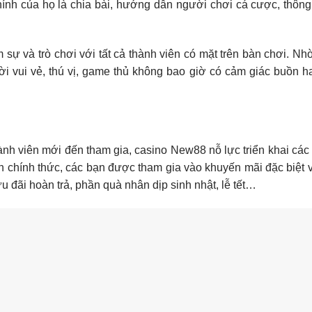
ính của họ là chia bài, hướng dẫn người chơi cá cược, thông
 sự và trò chơi với tất cả thành viên có mặt trên bàn chơi. Nh
ười vui vẻ, thú vị, game thủ không bao giờ có cảm giác buồn 
nh viên mới đến tham gia, casino New88 nỗ lực triển khai cá
iên chính thức, các bạn được tham gia vào khuyến mãi đặc biệt 
ưu đãi hoàn trả, phần quà nhân dịp sinh nhật, lễ tết…