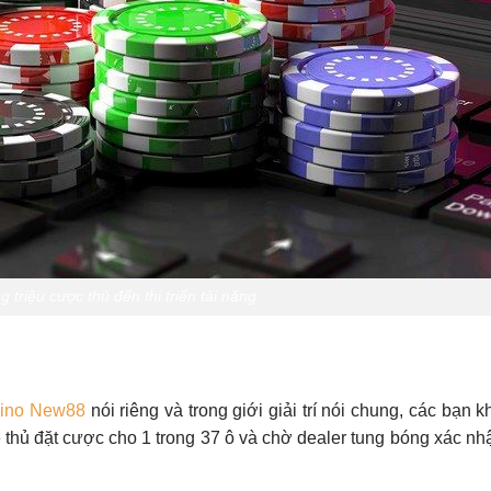
triệu cược thủ đến thi triển tài năng
sino New88
nói riêng và trong giới giải trí nói chung, các bạn 
 thủ đặt cược cho 1 trong 37 ô và chờ dealer tung bóng xác nh