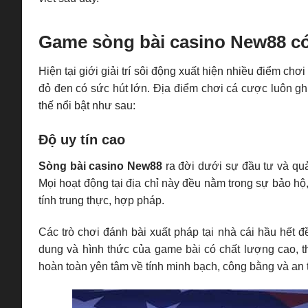
Game sòng bài casino New88 có 
Hiện tại giới giải trí sôi động xuất hiện nhiều điểm ch
đỏ đen có sức hút lớn. Địa điểm chơi cá cược luôn g
thế nổi bật như sau:
Độ uy tín cao
Sòng bài casino New88
ra đời dưới sự đầu tư và quả
Mọi hoạt động tại địa chỉ này đều nằm trong sự bảo hộ
tính trung thực, hợp pháp.
Các trò chơi đánh bài xuất pháp tại nhà cái hầu hết 
dung và hình thức của game bài có chất lượng cao, t
hoàn toàn yên tâm về tính minh bạch, công bằng và an