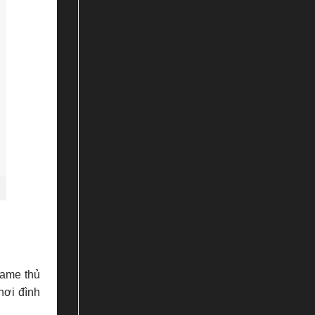
game thủ
hơi đình