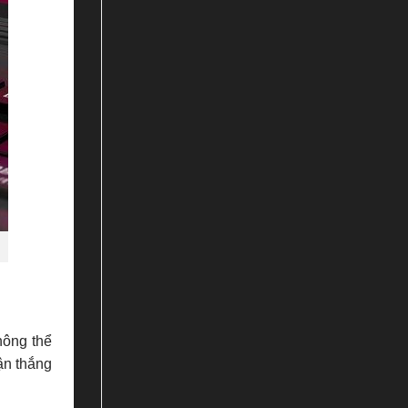
không thể
ận thắng