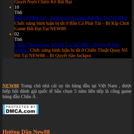
Quyết Nuôi Chiến Kê Bất Bại
10
Th6
Bắn Cá Phát Tài – Bí Kíp Chơi Game Bất Bại Tại NEW88
Chức năng bình luận bị tắt
ở Bắn Cá Phát Tài – Bí Kíp Chơi
Game Bất Bại Tại NEW88
02
Th6
Chiến Thuật Quay Nổ Hũ Tại NEW88 – Bí Quyết Săn
Jackpot
Chức năng bình luận bị tắt
ở Chiến Thuật Quay Nổ
Hũ Tại NEW88 – Bí Quyết Săn Jackpot
NEW88
Trang chủ nhà cái uy tín hàng đầu tại Việt Nam , được
hiệp hội đánh giá quốc tế bầu chọn 5 năm liên tiếp là cổng game
hàng đầu Châu Á .
Hướng Dẫn New88