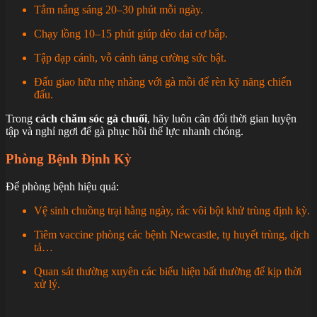
Tắm nắng sáng 20–30 phút mỗi ngày.
Chạy lồng 10–15 phút giúp dẻo dai cơ bắp.
Tập đạp cánh, vỗ cánh tăng cường sức bật.
Đấu giao hữu nhẹ nhàng với gà mồi để rèn kỹ năng chiến
đấu.
Trong
cách chăm sóc gà chuối
, hãy luôn cân đối thời gian luyện
tập và nghỉ ngơi để gà phục hồi thể lực nhanh chóng.
Phòng Bệnh Định Kỳ
Để phòng bệnh hiệu quả:
Vệ sinh chuồng trại hằng ngày, rắc vôi bột khử trùng định kỳ.
Tiêm vaccine phòng các bệnh Newcastle, tụ huyết trùng, dịch
tả…
Quan sát thường xuyên các biểu hiện bất thường để kịp thời
xử lý.