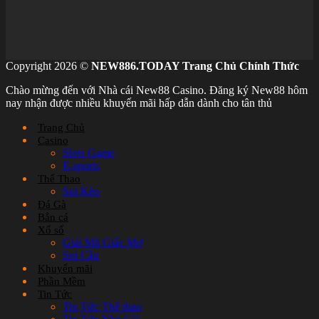
Copyright 2026 ©
NEW886.TODAY Trang Chủ Chính Thức
Chào mừng đến với Nhà cái New88 Casino. Đăng ký New88 hôm
nay nhận được nhiều khuyến mãi hấp dẫn dành cho tân thủ
Trang Chủ
Casino
Slots Game
E-sports
Thể Thao
Soi Kèo
Đá Gà
Bắn cá
Xổ số
Giải Mã Giấc Mơ
Soi Cầu
Khuyến mãi
Phần Mềm
Tin Tức
Tin Tức Thể thao