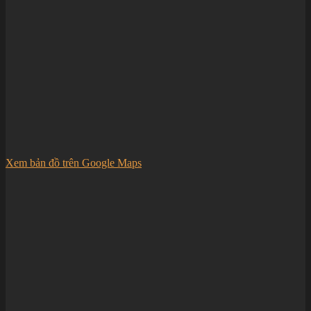
Xem bản đồ trên Google Maps