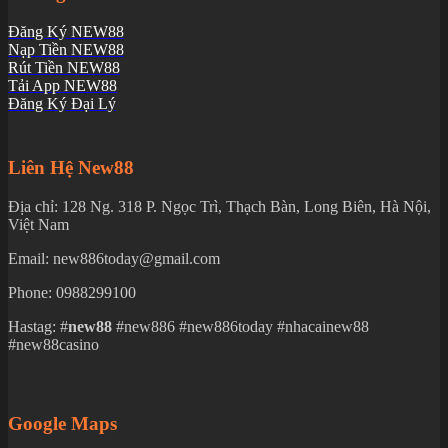
Đăng Ký NEW88
Nạp Tiền NEW88
Rút Tiền NEW88
Tải App NEW88
Đăng Ký Đại Lý
Liên Hệ New88
Địa chỉ: 128 Ng. 318 P. Ngọc Trì, Thạch Bàn, Long Biên, Hà Nội,
Việt Nam
Email:
new886today@gmail.com
Phone: 0988299100
Hastag: #
new88
#new886 #new886today #nhacainew88
#new88casino
Google Maps