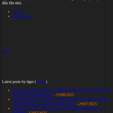
đấu lớn nhỏ.
About
Latest Posts
tiger
Latest posts by tiger
(
see all
)
Tích Lũy Điểm Thưởng – Nhận Ngàn Code May Mắn Cùng
NEW88 Sinh Nhật Vàng
- 23/08/2025
NEW88 TẶNG VÉ MÁY BAY VỀ NƯỚC CHO NGƯỜI
VIỆT Ở THÁI LAN & CAMPUCHIA
- 29/07/2025
Thăng Cấp VIP – Nhận Ngay 5% Thưởng Nạp Đầu Tại
NEW88
- 12/07/2025