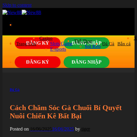
Skip to content
Casino
X
Thể Thao
ĐĂNG KÝ
ĐĂNG NHẬP
Slots Game
Trang Chủ
Đá Gà
Bắn cá
Soi Kèo
E-sports
ĐĂNG KÝ
ĐĂNG NHẬP
Đá Gà
Cách Chăm Sóc Gà Chuối Bí Quyết
Nuôi Chiến Kê Bất Bại
Posted on
16/06/2025
16/06/2025
by
tiger