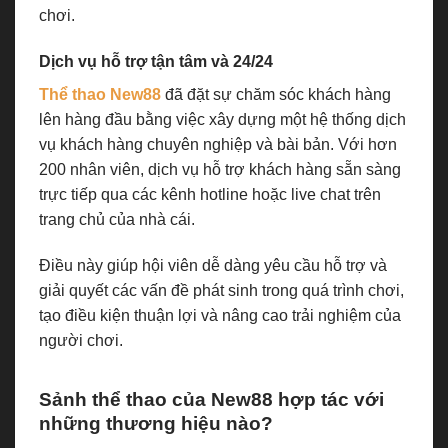
chơi.
Dịch vụ hỗ trợ tận tâm và 24/24
Thể thao New88
đã đặt sự chăm sóc khách hàng
lên hàng đầu bằng việc xây dựng một hệ thống dịch
vụ khách hàng chuyên nghiệp và bài bản. Với hơn
200 nhân viên, dịch vụ hỗ trợ khách hàng sẵn sàng
trực tiếp qua các kênh hotline hoặc live chat trên
trang chủ của nhà cái.
Điều này giúp hội viên dễ dàng yêu cầu hỗ trợ và
giải quyết các vấn đề phát sinh trong quá trình chơi,
tạo điều kiện thuận lợi và nâng cao trải nghiệm của
người chơi.
Sảnh thể thao của New88 hợp tác với
những thương hiệu nào?