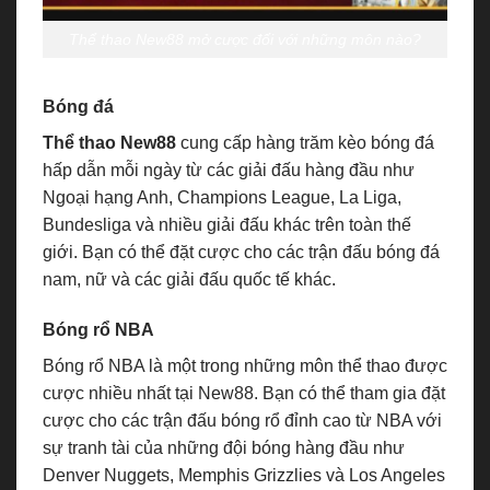
Thể thao New88 mở cược đối với những môn nào?
Bóng đá
Thể thao New88
cung cấp hàng trăm kèo bóng đá
hấp dẫn mỗi ngày từ các giải đấu hàng đầu như
Ngoại hạng Anh, Champions League, La Liga,
Bundesliga và nhiều giải đấu khác trên toàn thế
giới. Bạn có thể đặt cược cho các trận đấu bóng đá
nam, nữ và các giải đấu quốc tế khác.
Bóng rổ NBA
Bóng rổ NBA là một trong những môn thể thao được
cược nhiều nhất tại New88. Bạn có thể tham gia đặt
cược cho các trận đấu bóng rổ đỉnh cao từ NBA với
sự tranh tài của những đội bóng hàng đầu như
Denver Nuggets, Memphis Grizzlies và Los Angeles