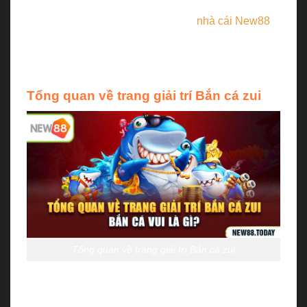
cá đa dạng, kho vũ khí uy tín và những phần quà giá
trị. Đọc ngay bài viết bên dưới của
nhà cái New88
để nắm nhiều hơn thông tin về điểm chơi “bánh
cuốn” này.
Tổng quan về trang giải trí Bắn cá zui
Tổng quan về trang giải trí Bắn cá zui
Ngay thời điểm trình làng,
Bắn cá zui
đã tạo ra cơn