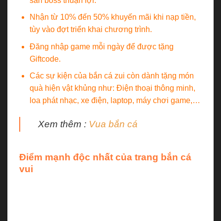
săn boss thuận lợi.
Nhận từ 10% đến 50% khuyến mãi khi nạp tiền,
tùy vào đợt triển khai chương trình.
Đăng nhập game mỗi ngày để được tặng
Giftcode.
Các sự kiện của bắn cá zui còn dành tặng món
quà hiện vật khủng như: Điện thoại thông minh,
loa phát nhạc, xe điện, laptop, máy chơi game,…
Xem thêm :
Vua bắn cá
Điểm mạnh độc nhất của trang bắn cá
vui
Bắn cá Zui thu hút lượng khách truy cập động như
vậy bởi hội tụ được rất nhiều điểm nổi bật. Từ giao
diện được đầu tư 4D, cuốn hút cùng âm thanh sôi