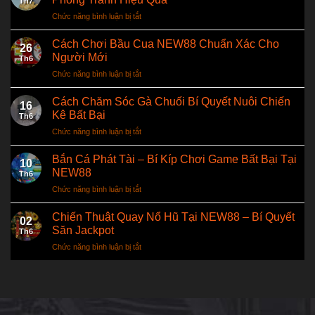
Th7
–
NGƯỜI
Nhật
Chức năng bình luận bị tắt
ở
Nhận
VIỆT
Vàng
Một
Ngay
Ở
Số
Cách Chơi Bầu Cua NEW88 Chuẩn Xác Cho
5%
THÁI
26
Bệnh
Thưởng
Người Mới
LAN
Th6
Thường
Nạp
&
Chức năng bình luận bị tắt
ở
Gặp
Đầu
CAMPUCHIA
Cách
Ở
Tại
Chơi
Cách Chăm Sóc Gà Chuối Bí Quyết Nuôi Chiến
Gà
NEW88
16
Bầu
Con
Kê Bất Bại
Th6
Cua
Và
Chức năng bình luận bị tắt
ở
NEW88
Cách
Cách
Chuẩn
Phòng
Chăm
Bắn Cá Phát Tài – Bí Kíp Chơi Game Bất Bại Tại
Xác
Tránh
10
Sóc
Cho
NEW88
Hiệu
Th6
Gà
Người
Quả
Chức năng bình luận bị tắt
ở
Chuối
Mới
Bắn
Bí
Cá
Chiến Thuật Quay Nổ Hũ Tại NEW88 – Bí Quyết
Quyết
02
Phát
Nuôi
Săn Jackpot
Th6
Tài
Chiến
Chức năng bình luận bị tắt
ở
–
Kê
Chiến
Bí
Bất
Thuật
Kíp
Bại
Quay
Chơi
Nổ
Game
Hũ
Bất