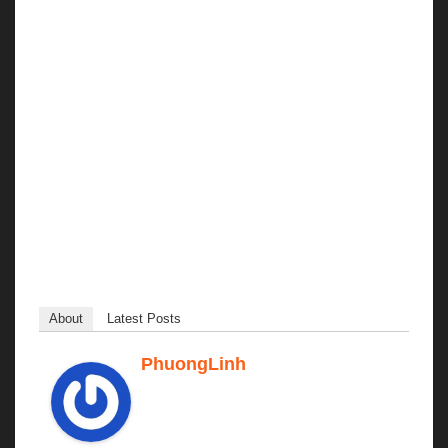
để ứng dụng được cài đặt.
Bước 04:
Mở ứng dụng IOS ra, đăng ký, đăng nhập
tài khoản bắn cá zui.
Bắn cá zui
là trang game tổng hợp đầy đủ các yếu
tố hấp dẫn và nổi bật của sảnh bắn cá. Đảm bảo
đáp ứng tất cả tiêu chuẩn chi li nhất của khách
hàng. Game thủ sẽ được bước qua nhiều nấc thang
cảm xúc, từ chờ đợi, hồi hộp, vội vàng cho đến
khoảnh khắc vỡ òa với phần thưởng “triệu đô”.
About
Latest Posts
PhuongLinh
Tini chuyên gia phân tích các kèo bóng
đá , nhận định các trận đấu trước giờ
bóng lăn chính xác . Hỗ trợ tư vấn cho