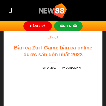
Skip
to
content
ĐĂNG KÝ
ĐĂNG NHẬP
BẮN CÁ
Bắn cá Zui I Game bắn cá online
được săn đón nhất 2023
POSTED ON
08/04/2023
BY
PHUONGLINH
Sôi động, cuồng nhiệt là những yếu tố khiến người
chơi phải tìm đến
Bắn cá zui
. Cổng game đưa bet
thủ vào cuộc đi săn đầy thú vị và lôi cuốn dưới lòng
đại dương. Trong đó, phải kể đến là số lượng loài