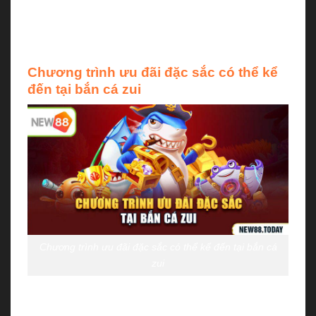
cá, cá voi, cá sấu,… ẩn chứa kho báu giá trị cực
cao.
Chương trình ưu đãi đặc sắc có thể kể
đến tại bắn cá zui
Chương trình ưu đãi đặc sắc có thể kể đến tại bắn cá
zui
Làn sóng phần thưởng sẽ đập vào tài khoản của