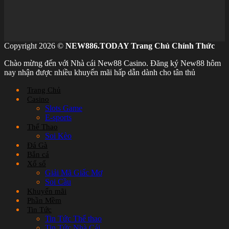
Copyright 2026 ©
NEW886.TODAY Trang Chủ Chính Thức
Chào mừng đến với Nhà cái New88 Casino. Đăng ký New88 hôm
nay nhận được nhiều khuyến mãi hấp dẫn dành cho tân thủ
Trang Chủ
Casino
Slots Game
E-sports
Thể Thao
Soi Kèo
Đá Gà
Bắn cá
Xổ số
Giải Mã Giấc Mơ
Soi Cầu
Khuyến mãi
Phần Mềm
Tin Tức
Tin Tức Thể thao
Tin Tức Nhà Cái