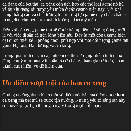
đa dạng của bet thủ, cá xèng còn tích hợp các thể loại game nổ hũ
và tài xỉu đang rất được yêu thích ở các casino hiện nay. Với khả
năng thắng cao và chất lượng tốt, những tựa game này chắc chắn sẽ
mang đến cho bet thủ khoảnh khắc giải trí mỹ mãn.
Đến với cá xèng, game thủ sẽ được trải nghiệm sự sống động, mới
lạ với việc đi săn cá trên lòng biển sâu. Đây là một cổng game hiện
đại được thiết kế 3 phòng chơi, phù hợp với mọi đối tượng game thủ
gồm: Đại gia, Đại dương và Ao làng.
Trong quá trình đi săn cá, anh em có thể sử dụng nhiều tính năng
đáng chú ý như mua vật phẩm ở cửa hàng, tham gia sự kiện, hoàn
thành các nhiệm vụ để kiếm quà.
Ưu điểm vượt trội của ban ca xeng
Chúng ta cùng tham khảo một số điểm nổi bật của điểm cược
ban
ca xeng
mà bet thủ sẽ được tận hưởng. Những yếu tố sáng lạn này
sẽ thuyết phục bạn tham gia ngay trong một nốt nhạc: