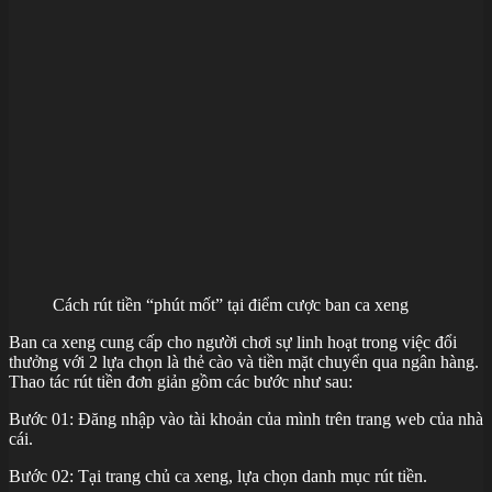
Cách rút tiền “phút mốt” tại điểm cược ban ca xeng
Ban ca xeng cung cấp cho người chơi sự linh hoạt trong việc đổi
thưởng với 2 lựa chọn là thẻ cào và tiền mặt chuyển qua ngân hàng.
Thao tác rút tiền đơn giản gồm các bước như sau:
Bước 01: Đăng nhập vào tài khoản của mình trên trang web của nhà
cái.
Bước 02: Tại trang chủ ca xeng, lựa chọn danh mục rút tiền.