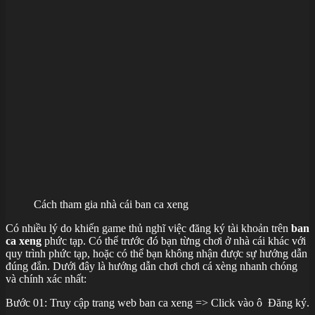
Cách tham gia nhà cái ban ca xeng
Có nhiều lý do khiến game thủ nghĩ việc đăng ký tài khoản trên
ban
ca xeng
phức tạp. Có thể trước đó bạn từng chơi ở nhà cái khác với
quy trình phức tạp, hoặc có thể bạn không nhận được sự hướng dẫn
đúng đắn. Dưới đây là hướng dẫn chơi chơi cá xèng nhanh chóng
và chính xác nhất:
Bước 01: Truy cập trang web ban ca xeng => Click vào ô Đăng ký.