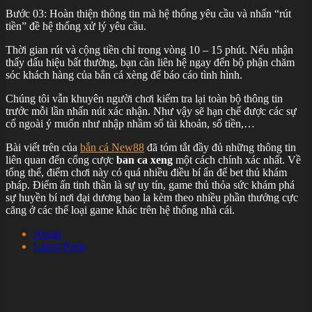
Bước 03: Hoàn thiện thông tin mà hệ thống yêu cầu và nhấn “rút
tiền” đề hệ thống xử lý yêu cầu.
Thời gian rút và cộng tiền chỉ trong vòng 10 – 15 phút. Nếu nhận
thấy dấu hiệu bất thường, bạn cần liên hệ ngay đến bộ phận chăm
sóc khách hàng của bắn cá xèng để báo cáo tình hình.
Chúng tôi vẫn khuyên người chơi kiểm tra lại toàn bộ thông tin
trước mỗi lần nhấn nút xác nhận. Như vậy sẽ hạn chế được các sự
cố ngoài ý muốn như nhập nhầm số tài khoản, số tiền,…
Bài viết trên của
bắn cá New88
đã tóm tắt đầy đủ những thông tin
liên quan đến cổng cược
ban ca xeng
một cách chính xác nhất. Về
tổng thể, điểm chơi này có quá nhiều điều bí ẩn để bet thủ khám
pháp. Điểm ấn tinh thần là sự uy tín, game thủ thỏa sức khám phá
sự huyền bí nơi đại dương bao la kèm theo nhiều phần thưởng cực
căng ở các thể loại game khác trên hệ thống nhà cái.
About
Latest Posts