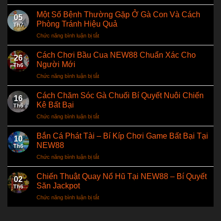
Thăng
VỀ
Cùng
Cấp
Một Số Bệnh Thường Gặp Ở Gà Con Và Cách
NƯỚC
NEW88
05
VIP
CHO
Phòng Tránh Hiệu Quả
Sinh
Th7
–
NGƯỜI
Nhật
Chức năng bình luận bị tắt
ở
Nhận
VIỆT
Vàng
Một
Ngay
Ở
Số
Cách Chơi Bầu Cua NEW88 Chuẩn Xác Cho
5%
THÁI
26
Bệnh
Thưởng
Người Mới
LAN
Th6
Thường
Nạp
&
Chức năng bình luận bị tắt
ở
Gặp
Đầu
CAMPUCHIA
Cách
Ở
Tại
Chơi
Cách Chăm Sóc Gà Chuối Bí Quyết Nuôi Chiến
Gà
NEW88
16
Bầu
Con
Kê Bất Bại
Th6
Cua
Và
Chức năng bình luận bị tắt
ở
NEW88
Cách
Cách
Chuẩn
Phòng
Chăm
Bắn Cá Phát Tài – Bí Kíp Chơi Game Bất Bại Tại
Xác
Tránh
10
Sóc
Cho
NEW88
Hiệu
Th6
Gà
Người
Quả
Chức năng bình luận bị tắt
ở
Chuối
Mới
Bắn
Bí
Cá
Chiến Thuật Quay Nổ Hũ Tại NEW88 – Bí Quyết
Quyết
02
Phát
Nuôi
Săn Jackpot
Th6
Tài
Chiến
Chức năng bình luận bị tắt
ở
–
Kê
Chiến
Bí
Bất
Thuật
Kíp
Bại