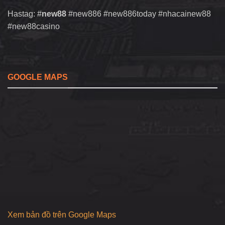
Hastag: #
new88
#new886 #new886today #nhacainew88
#new88casino
GOOGLE MAPS
Xem bản đồ trên Google Maps