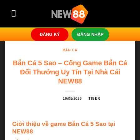
Skip
to
content
ĐĂNG KÝ
ĐĂNG NHẬP
BẮN CÁ
Bắn Cá 5 Sao – Cổng Game Bắn Cá
Đổi Thưởng Uy Tín Tại Nhà Cái
NEW88
POSTED ON
19/05/2025
BY
TIGER
Giới
thiệu
về
game
Bắn
Cá
5
Sao
tại
NEW88