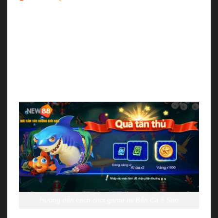
Một
trong
những
lợi
thế
lớn
nhất
của
NEW88
online
chính
là
cộng
đồng
người
chơi
cực
kỳ
năng
động.
Bắn
Cá
5
Sao
không
chỉ
là
nơi
để
giải
trí
mà
còn
là
điểm
kết
nối,
giao
lưu,
trao
đổi
kinh
nghiệm
chơi
game.
Tính
năng
kết
bạn
và
chat
trong
game
giúp
người
chơi
tạo
dựng
mối
quan
hệ,
học
hỏi
lẫn
nhau
và
nâng
cao
trình
độ.
Hướng dẫn cách chơi game tại Bắn Cá 5 Sao