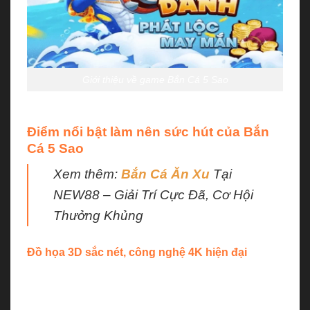
Giới thiệu về game Bắn Cá 5 Sao
Điểm
nổi
bật
làm
nên
sức
hút
của
Bắn
Cá
5
Sao
Xem thêm:
Bắn Cá Ăn Xu
Tại
NEW88 – Giải Trí Cực Đã, Cơ Hội
Thưởng Khủng
Đồ
họa
3D
sắc
nét,
công
nghệ
4K
hiện
đại
Ngay
khi
bước
vào
game,
người
chơi
sẽ
cảm
nhận
được
sự
khác
biệt
từ
giao
diện.
Bắn
Cá
5
Sao
sử
dụng
công
nghệ
đồ
họa
4K
giúp
hiển
thị
hình
ảnh
rõ