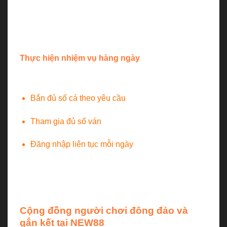
Việc
phân
tầng
giúp
người
chơi
lựa
chọn
được
môi
trường
phù
hợp,
dễ
dàng
tích
lũy
xu
và
nhận
thưởng
nhanh
chóng.
Thực
hiện
nhiệm
vụ
hàng
ngày
Game
thường
xuyên
cập
nhật
nhiệm
vụ
như:
Bắn
đủ
số
cá
theo
yêu
cầu
Tham
gia
đủ
số
ván
Đăng
nhập
liên
tục
mỗi
ngày
Hoàn
thành
nhiệm
vụ
giúp
người
chơi
nhận
xu,
giftcode
và
các
phần
thưởng
giá
trị
khác.
Cộng
đồng
người
chơi
đông
đảo
và
gắn
kết
tại
NEW88