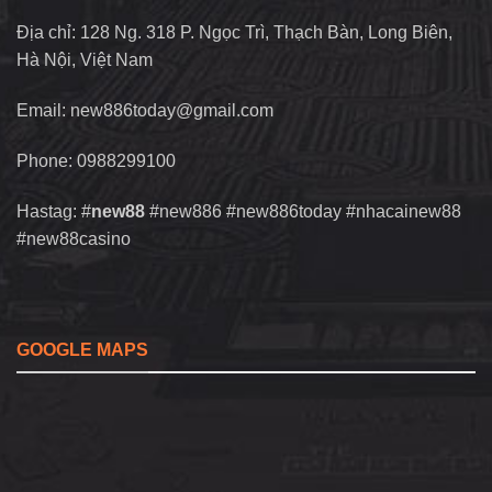
Địa chỉ: 128 Ng. 318 P. Ngọc Trì, Thạch Bàn, Long Biên,
Hà Nội, Việt Nam
Email:
new886today@gmail.com
Phone: 0988299100
Hastag: #
new88
#new886 #new886today #nhacainew88
#new88casino
GOOGLE MAPS