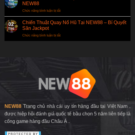
Sóc
Cho
NEW88
Hiệu
Th6
Gà
Người
Quả
Chức năng bình luận bị tắt
ở
Chuối
Mới
Bắn
Bí
Cá
Chiến Thuật Quay Nổ Hũ Tại NEW88 – Bí Quyết
Quyết
02
Phát
Nuôi
Săn Jackpot
Th6
Tài
Chiến
Chức năng bình luận bị tắt
ở
–
Kê
Chiến
Bí
Bất
Thuật
Kíp
Bại
Quay
Chơi
Nổ
Game
Hũ
Bất
Tại
Bại
NEW88
Tại
–
NEW88
Bí
Quyết
Săn
Jackpot
NEW88
Trang chủ nhà cái uy tín hàng đầu tại Việt Nam ,
được hiệp hội đánh giá quốc tế bầu chọn 5 năm liên tiếp là
cổng game hàng đầu Châu Á .